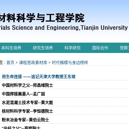
本科生培养
研究生培养
科学研究
国际合作
党群
 :
首页
>
课程思政素材库
>
时代楷模与身边榜样
用生命连接 ——追记天津大学教授王东坡
中国材料学之父--师昌绪院士
中国焊接奠基人--孟广喆
水泥混凝土技术专家--黄大能
核材料科学专家--李恒德院士
粉末冶金专家--黄伯云院士
“光纤之父”--高锟院士