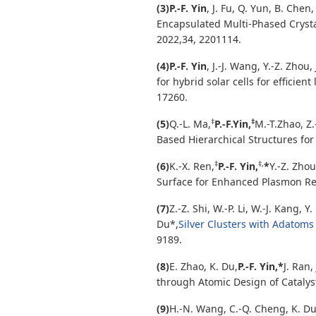
(3)
P
.-F. Yin
, J. Fu, Q. Yun, B. Che
Encapsulated Multi-Phased Crystal
2022,34, 2201114.
(4)
P.-F. Yin
, J.-J. Wang, Y.-Z. Zhou,
for hybrid solar cells for efficient
17260.
‡
‡
(5)
Q.-L. Ma,
P.-F.
Y
in,
M.-T.Zhao, Z.
Based Hierarchical Structures fo
‡
‡,
(6)
K.-X. Ren,
P.-F. Yin,
*
Y.-Z. Zhou
Surface for Enhanced Plasmon Re
(7)
Z.-Z. Shi, W.-P. Li, W.-J. Kang, Y
Du*,
Silver Clusters with Adatoms
9189.
(8)
E. Zhao, K. Du,
P.-F. Yin,*
J. Ran
through Atomic Design of Catalys
(9)
H.-N. Wang, C.-Q. Cheng, K. Du,