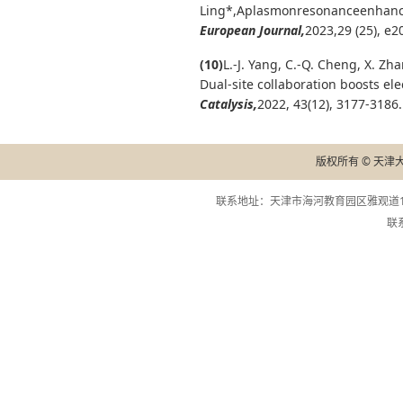
Ling*,A
pla
smonresonanceenhanc
European Journal
,
2023,29 (25), e
(10)
L.-J. Yang, C.-Q. Cheng, X. Zha
Dual‐site collaboration boosts el
Catalysis
,
2022, 43(12), 3177-3186.
版权所有 © 天津
联系地址：天津市海河教育园区雅观道13
联系