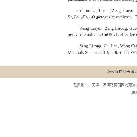
1-
· Yumin Da, Lirong Zeng, Caiyu
Sr
Co
Fe
O
perovskite catalysts，E
x
0.8
0.2
3
· Wang Caiyun, Zeng Lirong, Guo
perovskite oxide LaCoO3 via effective
· Zeng Lirong, Cui Lan, Wang Ca
Materials Science, 2019, 13(3):288-295
版权所有 © 天津
联系地址：天津市海河教育园区雅观道13
联系