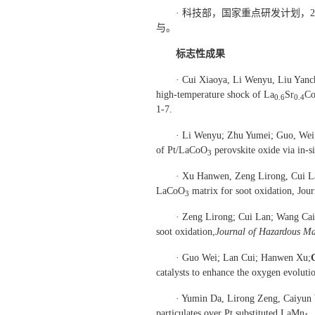
· 科技部，国家重点研发计划，201
与。
标志性成果
· Cui Xiaoya, Li Wenyu, Liu Yan
high-temperature shock of La
Sr
C
0.6
0.4
1-7.
· Li Wenyu; Zhu Yumei; Guo, We
of Pt/LaCoO
perovskite oxide via in-s
3
· Xu Hanwen, Zeng Lirong, Cui L
LaCoO
matrix for soot oxidation, Jour
3
· Zeng Lirong; Cui Lan; Wang Ca
soot oxidation,
Journal of Hazardous Ma
· Guo Wei; Lan Cui; Hanwen Xu;
catalysts to enhance the oxygen evolutio
· Yumin Da, Lirong Zeng, Caiyun
particulates over Pt substituted LaMn