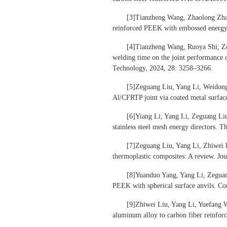
[3]Tianzheng Wang, Zhaolong Zhan
reinforced PEEK with embossed energy 
[4]Tianzheng Wang, Ruoya Shi, Ze
welding time on the joint performance o
Technology, 2024, 28: 3258–3266.
[5]Zeguang Liu, Yang Li, Weidong 
Al/CFRTP joint via coated metal surfac
[6]Yiang Li, Yang Li, Zeguang Liu
stainless steel mesh energy directors. 
[7]Zeguang Liu, Yang Li, Zhiwei L
thermoplastic composites: A review. Jo
[8]Yuanduo Yang, Yang Li, Zeguang
PEEK with spherical surface anvils. Co
[9]Zhiwei Liu, Yang Li, Yuefang W
aluminum alloy to carbon fiber reinfor