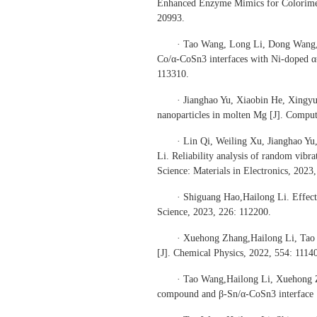
Enhanced Enzyme Mimics for Colorimet
20993.
· Tao Wang, Long Li, Dong Wang, 
Co/α-CoSn3 interfaces with Ni-doped α-C
113310.
· Jianghao Yu, Xiaobin He, Xingyu
nanoparticles in molten Mg [J]. Comput
· Lin Qi, Weiling Xu, Jianghao Y
Li. Reliability analysis of random vib
Science: Materials in Electronics, 2023
· Shiguang Hao,Hailong Li. Effect 
Science, 2023, 226: 112200.
· Xuehong Zhang,Hailong Li, Tao W
[J]. Chemical Physics, 2022, 554: 1114
· Tao Wang,Hailong Li, Xuehong Zha
compound and β-Sn/α-CoSn3 interface [J