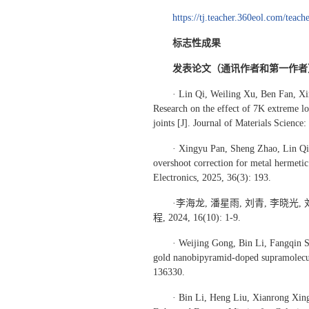
https://tj.teacher.360eol.com/teac
标志性成果
发表论文（通讯作者和第一作者
· Lin Qi, Weiling Xu, Ben Fan, X
Research on the effect of 7K extreme l
joints [J]. Journal of Materials Science:
· Xingyu Pan, Sheng Zhao, Lin Qi,
overshoot correction for metal hermetic 
Electronics, 2025, 36(3): 193.
·李海龙, 潘星雨, 刘青, 李晓光
程, 2024, 16(10): 1-9.
· Weijing Gong, Bin Li, Fangqin S
gold nanobipyramid-doped supramolecula
136330.
· Bin Li, Heng Liu, Xianrong Xin