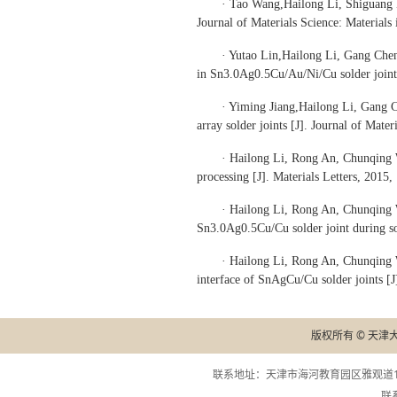
· Tao Wang,Hailong Li, Shiguang 
Journal of Materials Science: Materials
· Yutao Lin,Hailong Li, Gang Chen.
in Sn3.0Ag0.5Cu/Au/Ni/Cu solder joints 
· Yiming Jiang,Hailong Li, Gang 
array solder joints [J]. Journal of Mate
· Hailong Li, Rong An, Chunqing W
processing [J]. Materials Letters, 2015,
· Hailong Li, Rong An, Chunqing Wa
Sn3.0Ag0.5Cu/Cu solder joint during so
· Hailong Li, Rong An, Chunqing W
interface of SnAgCu/Cu solder joints [J
版权所有 © 天津
联系地址：天津市海河教育园区雅观道13
联系