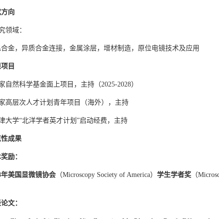
究方向
研究领域：
温合金，异质合金连接，金属涂层，增材制造，原位电镜技术及应用
担项目
国家自然科学基金面上项目，主持（2025-2028）
 国家高层次人才计划青年项目（海外），主持
天津大学“北洋学者英才计划”启动经费，主持
志性成果
术奖励
：
8
年
美国显微镜协会
（Microscopy Society of America）
学生学者奖
（Microsco
表论文：