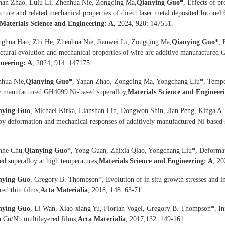
an Zhao, Lulu Li, Zhenhua Nie, Zongqing Ma,
Qianying Guo*
, Effects of pr
cture and related mechanical properties of direct laser metal deposited Incone
Materials Science and Engineering: A
, 2024, 920: 147551.
ghua Hao, Zhi He, Zhenhua Nie, Jianwei Li, Zongqing Ma,
Qianying Guo*
, 
ctural evolution and mechanical properties of wire arc additive manufactured
neering: A
, 2024, 914: 147175.
hua Nie,
Qianying Guo
*
, Yanan Zhao, Zongqing Ma, Yongchang Liu*, Temper
ly manufactured GH4099 Ni-based superalloy,
Materials Science and Engineer
nying Guo
, Michael Kirka, Lianshan Lin, Dongwon Shin, Jian Peng, Kinga A. U
y deformation and mechanical responses of additively manufactured Ni-based 
nhe Chu,
Qianying Guo*
, Yong Guan, Zhixia Qiao, Yongchang Liu*, Deformat
d superalloy at high temperatures,
Materials Science and Engineering: A
, 2
nying Guo
, Gregory B. Thompson*, Evolution of in situ growth stresses and in
red thin films,
Acta Materialia
, 2018, 148: 63-71
nying Guo
, Li Wan, Xiao-xiang Yu, Florian Vogel, Gregory B. Thompson*, Infl
in Cu/Nb multilayered films,
Acta Materialia
, 2017,132: 149-161