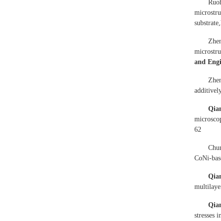
Ruoh
microstru
substrate,
Zhen
microstru
and Engi
Zhen
additive
Qia
microscop
62
Chu
CoNi-base
Qia
multilaye
Qia
stresses 