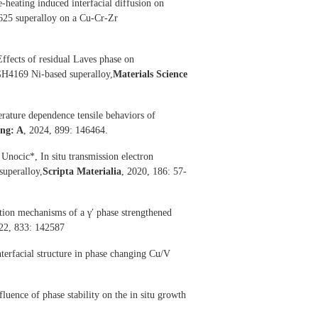
e-heating induced interfacial diffusion on
l 625 superalloy on a Cu-Cr-Zr
Effects of residual Laves phase on
 GH4169 Ni-based superalloy,
Materials Science
ature dependence tensile behaviors of
ing: A
, 2024, 899: 146464.
nocic*, In situ transmission electron
superalloy,
Scripta Materialia
, 2020, 186: 57-
ion mechanisms of a γʹ phase strengthened
022, 833: 142587
terfacial structure in phase changing Cu/V
uence of phase stability on the in situ growth