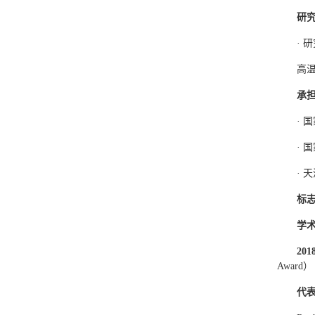
研
· 
高
承
· 
·
· 
标
学
2
01
Award）
代