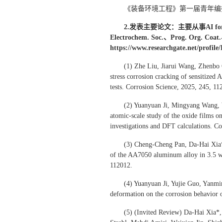
《装备环境工程》第一届青年编委（2
2
.
发表主要论文：
主要
从事
AI f
Electrochem. Soc.、Prog. Org.
https://www.researchgate.net/profil
(1) Zhe Liu, Jiarui Wang, Zhenbo 
stress corrosion cracking of sensitized
tests. Corrosion Science, 2025, 245, 11
(2) Yuanyuan Ji, Mingyang Wang,
atomic-scale study of the oxide films on
investigations and DFT calculations. C
(3) Cheng-Cheng Pan, Da-Hai Xia
of the AA7050 aluminum alloy in 3.5 wt
112012.
(4) Yuanyuan Ji, Yujie Guo, Yanm
deformation on the corrosion behavior 
(5) (Invited Review) Da-Hai Xia*