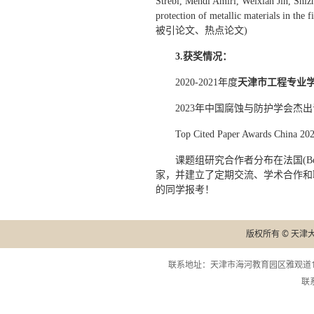
Strebl, Mehdi Amiri, Weixian Jin, Shi
protection of metallic materials in the
被引论文、热点论文)
3.
获奖情况：
2020-2021年度
天津市工程专业
2023年中国腐蚀与防护学会杰
Top Cited Paper Awards China 202
课题组研究合作者分布在法国(Berna
家，并建立了定期交流、学术合作和联合培养
的同学报考！
版权所有 © 天津
联系地址：天津市海河教育园区雅观道13
联系