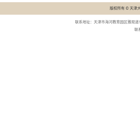
版权所有 © 天津
联系地址：天津市海河教育园区雅观道13
联系