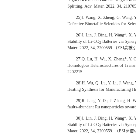
Splitting, Adv. Mater. 2022, 34, 
25)J. Wang, X. Zheng, G. Wang, Y
Defective Bimetallic Selenides for Sele
26)J. Lin, J. Ding, H. Wang*, X.
Stability of Li-CO
Batteries via Syne
2
Mater. 2022, 34, 2200559.（ESI高
27)Q. Lu, H. Wu, X. Zheng*, Y. Ca
Homologous Heterostructures of Transit
2202215.
28)H. Wu, Q. Lu, Y. Li, J. Wang, 
Heating Synthesis for Manufacturing Hi
29)R. Jiang, Y. Da, J. Zhang, H. 
faults-abundant Ru nanoparticles toward
30)J. Lin, J. Ding, H. Wang*, X.
Stability of Li-CO
Batteries via Syne
2
Mater. 2022, 34, 2200559. （ESI高