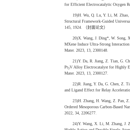
for Efficient Electrocatalytic Oxyge
19)H. Wu, Q. Lu, Y. Li, M. Zhao, 
Structural Framework-Guided Universal
145, 1924. （封面论文）
20)X. Wang, J. Ding*, W. Song, X
MXene Induce Ultra-Strong Interaction 
Mater. 2023, 13, 2300148.
21)Y. Da, R. Jiang, Z. Tian, G. C
Pt
V Alloy Electrocatalyst for Highly 
3
Mater. 2023, 13, 2300127.
22)R. Jiang, Y. Da, G. Chen, Z. T
and Ligand Effect for Relay Accelerati
23)H. Zhang, H. Wang, Z. Pan, Z
Ordered Mesoporous Carbon-Based Nanos
2022, 34, 2206277.
24)Y. Wang, X. Li, M. Zhang, J. 
Highly Active and Durable Single-At