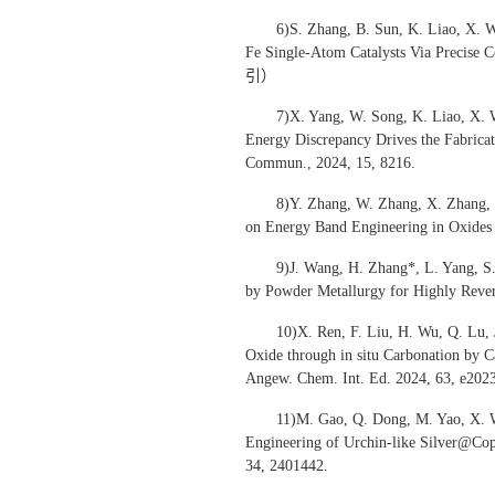
6)S. Zhang, B. Sun, K. Liao, X. 
Fe Single-Atom Catalysts Via Precise
引）
7)X. Yang, W. Song, K. Liao, X. 
Energy Discrepancy Drives the Fabricat
Commun., 2024, 15, 8216.
8)Y. Zhang, W. Zhang, X. Zhang, 
on Energy Band Engineering in Oxides f
9)J. Wang, H. Zhang*, L. Yang, S
by Powder Metallurgy for Highly Rev
10)X. Ren, F. Liu, H. Wu, Q. Lu, 
Oxide through in situ Carbonation by C
Angew. Chem. Int. Ed. 2024, 63, 
11)M. Gao, Q. Dong, M. Yao, X. W
Engineering of Urchin-like Silver@Cop
34, 2401442.