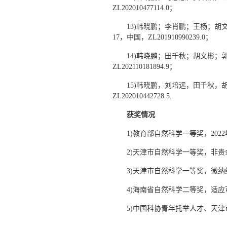
ZL202010477114.0；
13)韩晓鹏；李肖鹏；王杨；胡文
17，中国，ZL201910990239.0；
14)韩晓鹏；田千秋；胡文彬；郭
ZL202110181894.9；
15)韩晓鹏，刘培远，田千秋，胡
ZL202010442728.5.
获奖情况
1)教育部自然科学一等奖，20
2)天津市自然科学一等奖，非贵
3)天津市自然科学一等奖，微纳
4)海南省自然科学二等奖，适应
5)中国科协青年托举人才、天