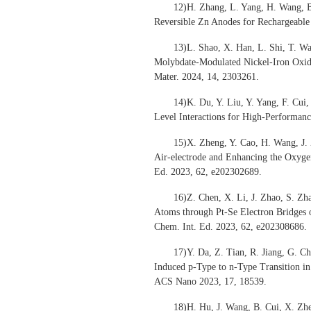
12)H. Zhang, L. Yang, H. Wang, B
Reversible Zn Anodes for Rechargeable
13)L. Shao, X. Han, L. Shi, T. Wa
Molybdate-Modulated Nickel-Iron Oxide 
Mater. 2024, 14, 2303261.
14)K. Du, Y. Liu, Y. Yang, F. Cui
Level Interactions for High-Performanc
15)X. Zheng, Y. Cao, H. Wang, J.
Air-electrode and Enhancing the Oxygen
Ed. 2023, 62, e202302689.
16)Z. Chen, X. Li, J. Zhao, S. Zh
Atoms through Pt-Se Electron Bridges o
Chem. Int. Ed. 2023, 62, e202308686.
17)Y. Da, Z. Tian, R. Jiang, G. C
Induced p-Type to n-Type Transition i
ACS Nano 2023, 17, 18539.
18)H. Hu, J. Wang, B. Cui, X. Zh