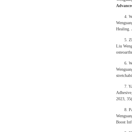
Advanced
4. W
Wenguang
Healing.
5. 
Liu Wengu
osteoarth
6. W
Wenguang.
stretchab
7. Y
Adhesive,
2023, 35
8. P
Wenguang
Boost In