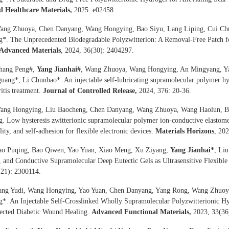
 Healthcare Materials,
2025: e02458
ang Zhuoya, Chen Danyang, Wang Hongying, Bao Siyu, Lang Liping, Cui Ch
*. The Unprecedented Biodegradable Polyzwitterion: A Removal-Free Patch fo
Advanced Materials
, 2024, 36(30): 2404297.
Zhang Peng#,
Yang Jianhai
#
, Wang Zhuoya, Wang Hongying, An Mingyang, Ya
ang*, Li Chunbao*. An injectable self-lubricating supramolecular polymer hydr
ritis treatment.
Journal of Controlled Release,
2024, 376: 20-36.
ang Hongying, Liu Baocheng, Chen Danyang, Wang Zhuoya, Wang Haolun, B
 Low hysteresis zwitterionic supramolecular polymer ion-conductive elastomers
ility, and self-adhesion for flexible electronic devices.
Materials Horizons
, 20
ao Puqing, Bao Qiwen, Yao Yuan, Xiao Meng, Xu Ziyang,
Yang Jianhai
*
, Li
 and Conductive Supramolecular Deep Eutectic Gels as Ultrasensitive Flexible
(21): 2300114.
ang Yudi, Wang Hongying, Yao Yuan, Chen Danyang, Yang Rong, Wang Zhuo
*. An Injectable Self-Crosslinked Wholly Supramolecular Polyzwitterionic H
fected Diabetic Wound Healing.
Advanced Functional Materials,
2023, 33(36