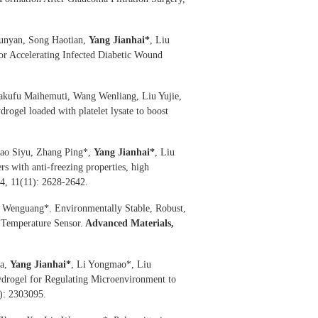
unyan, Song Haotian,
Yang Jianhai
*
, Liu
r Accelerating Infected Diabetic Wound
kufu Maihemuti, Wang Wenliang, Liu Yujie,
ogel loaded with platelet lysate to boost
ao Siyu, Zhang Ping*,
Yang Jianhai
*
, Liu
 with anti-freezing properties, high
24, 11(11): 2628-2642.
u Wenguang*. Environmentally Stable, Robust,
 Temperature Sensor.
Advanced Materials,
ya,
Yang Jianhai
*
, Li Yongmao*, Liu
ydrogel for Regulating Microenvironment to
): 2303095.