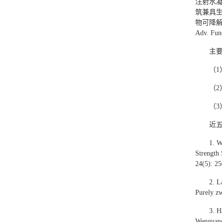
注射水
筑兼具
物可降解
Adv. F
主
（
（2
（3
近
1. 
Strength 
24(5): 2
2. L
Purely zw
3. H
Wenguang*