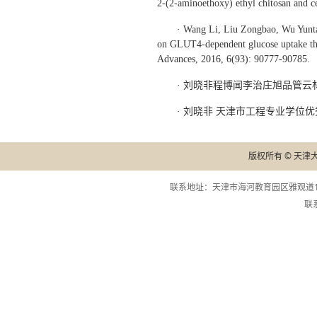
2-(2-aminoethoxy) ethyl chitosan and c
· Wang Li, Liu Zongbao, Wu Yuntan
on GLUT4-dependent glucose uptake thro
Advances, 2016, 6(93): 90777-90785.
· 刘晓非程博闻李治庄旭品管云
· 刘晓非 天津市工程专业学位优
版权所有 © 天津
联系地址：天津市海河教育园区雅观道13
联系