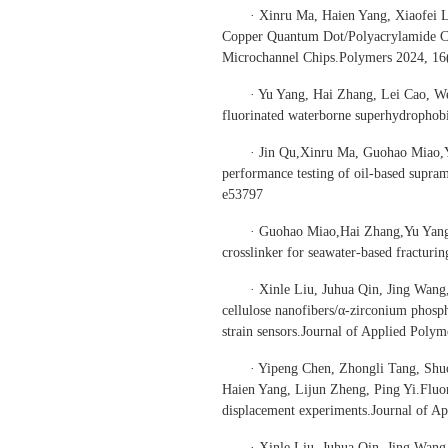
· Xinru Ma, Haien Yang, Xiaofei 
Copper Quantum Dot/Polyacrylamide Co
Microchannel Chips.Polymers 2024, 16
· Yu Yang, Hai Zhang, Lei Cao, We
fluorinated waterborne superhydrophob
· Jin Qu,Xinru Ma, Guohao Miao,Yu
performance testing of oil-based supra
e53797
· Guohao Miao,Hai Zhang,Yu Yang,
crosslinker for seawater-based fractur
· Xinle Liu, Juhua Qin, Jing Wang
cellulose nanofibers/α-zirconium phosph
strain sensors.Journal of Applied Poly
· Yipeng Chen, Zhongli Tang, Shu
Haien Yang, Lijun Zheng, Ping Yi.Fluore
displacement experiments.Journal of A
· Xinle Liu, Juhua Qin, Jing Wang