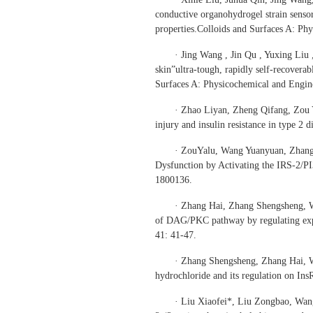
conductive organohydrogel strain sensor
properties.Colloids and Surfaces A: P
· Jing Wang , Jin Qu , Yuxing Liu
skin”ultra-tough, rapidly self-recovera
Surfaces A: Physicochemical and Engin
· Zhao Liyan, Zheng Qifang, Zou Y
injury and insulin resistance in type 2 d
· ZouYalu, Wang Yuanyuan, Zhang 
Dysfunction by Activating the IRS-2/PI
1800136.
· Zhang Hai, Zhang Shengsheng, Wa
of DAG/PKC pathway by regulating expr
41: 41-47.
· Zhang Shengsheng, Zhang Hai, Wa
hydrochloride and its regulation on In
· Liu Xiaofei*, Liu Zongbao, Wan