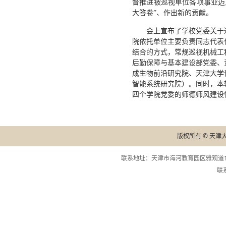
督推进被巡视单位各项事业迈
大答卷”、作出新的贡献。
会上宣布了学校党委关于
院依托单位主要负责同志代表
结合的方式，常规巡视机械工
后勤保障与基本建设部党委、
成生物前沿研究院、天津大学
智能系统研究院）。同时，本
四个学院党委的师德师风建设
版权所有 © 天津
联系地址：天津市海河教育园区雅观道13
联系