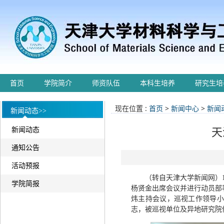
首页
学院简介
师资队伍
本科生培养
研究生培
现在位置 :
首页
>
新闻中心
>
新闻
新闻动态>>
新闻动态
天
通知公告
活动预报
（转自天津大学新闻网）
学院简报
杨贤金出席会议并进行动员部
炜主持会议，巡视工作领导小
志，被巡视单位及异地研究院