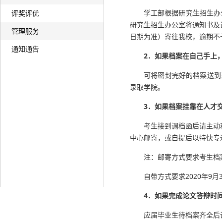
学工部根据研究生招生办
评奖评优
研究生招生办公室将通知书及调
管理服务
日期为准）寄往我校，逾期不
通知通告
2．如果档案在自己手上
可将密封完好的档案送到
录取学院。
3．如果档案挂靠在人才
考生接到调档函后请主动
中心邮寄，或自提后以特快专
注：邮寄方式要求考生档案
自带方式要求2020年9
4．如果完成论文答辩时
应届毕业生待档案齐全后