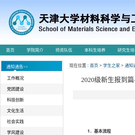
首页
学院简介
师资队伍
本科生培养
研究生培
现在位置 :
首页
>
学生之家
>
通知
通知通告>>
工作概况
2020级新生报
党团建设
科技创新
文化生活
社会实践
1．基本流程
学风建设