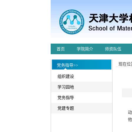
首页
学院简介
师资队伍
现在位置
党务指导>>
组织建设
学习园地
党务指导
党建专题
动
他