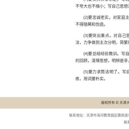
不夸大也不缩小；写自己思想
(2)要忠诚老实。对家
不得隐瞒和伪造。
(3)要突出重点。对自
法，力争做到主次分明，简繁
(4)要总结经验教训。
的回顾，清理思想，明辨是非
(5)要力求筒洁明了。
练，用词要朴实。
版权所有 © 天津
联系地址：天津市海河教育园区雅观道13
联系