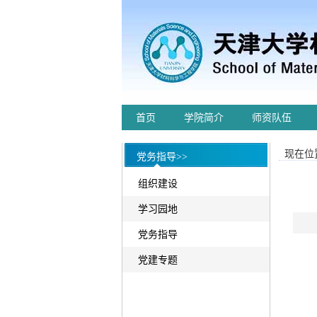
首页
学院简介
师资队伍
现在位置
党务指导>>
组织建设
学习园地
党务指导
党建专题