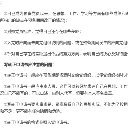
；
②自己成为预备党员以来，在思想、工作、学习等方面有哪些成绩和进
所指出的缺点在预备期间改正的情况)；
③对照党员标准，觉得自己还存在哪些差距；
④入党时应向而未向党组织说明的问题，或在预备期间发生的应向党组
⑤针对自己存在的差距提出今后的努力方向，表明自己的决心及对待能
写转正申请书应注意的问题：
①转正申请书一般应在预备期即将满时交给党组织，以便党组织按时讨
②转正申请书一般应由本人写，这样可以较好地表达自己在思想、工作
况自己不能写的，可以口述，由别人代写，但要有本人签名盖章。
③写转正申请书要实事求是，紧密联系自己的思想实际，不能为了按期
和不足，更不能有任何隐瞒和伪造。
④转正申请书的格式参照入党申请书。