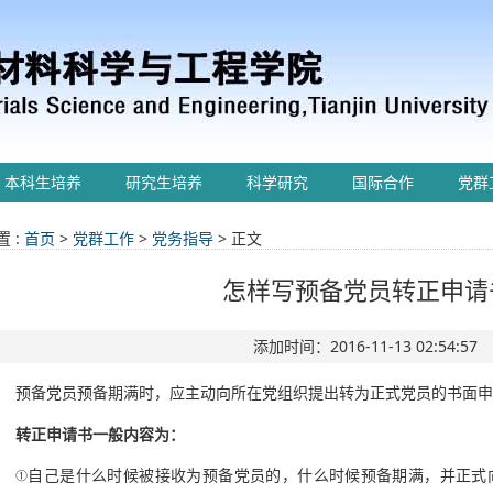
本科生培养
研究生培养
科学研究
国际合作
党群
 :
首页
>
党群工作
>
党务指导
> 正文
怎样写预备党员转正申请
添加时间：2016-11-13 02:54:57
预备党员预备期满时，应主动向所在党组织提出转为正式党员的书面申
转正申请书一般内容为：
①自己是什么时候被接收为预备党员的，什么时候预备期满，并正式