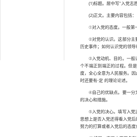
(1)标题。居中写"入党志
(2)正文。主要内容包括：
①对入党的态度。一般第
②对党的认识。这部分主
历史事件；如何认识党的领导
③入党动机、目的。一般
个不端正到端正的过程。但是
度，全心全意为人民服务。因
时还要有-定 的理论论述。
④自己的优缺点。要一分
的决心和措施。
⑤入党的决心。填写入党
思想上是否入党还得看入党后
努力的打算或者入党后的态度