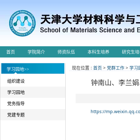
首页
学院简介
师资队伍
本科生培养
研究生培
现在位置 :
首页
>
党群工作
>
学习
学习园地>>
组织建设
钟南山、李兰娟
学习园地
党务指导
https://mp.weixin.qq
党建专题