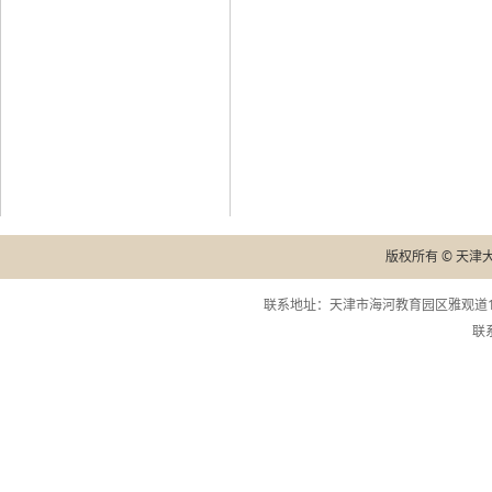
版权所有 © 天津
联系地址：天津市海河教育园区雅观道13
联系