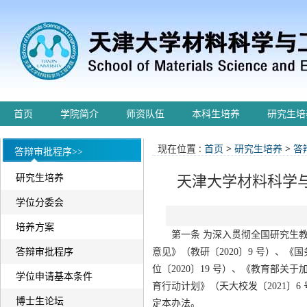
首页
学院简介
师资队伍
本科生培养
研究生培
现在位置 :
首页
>
研究生培养
>
答
答辩审批程序>>
研究生培养
天津大学材料科学
学位分委会
培养方案
第一条 为深入贯彻全国研究生
答辩审批程序
意见》（教研〔2020〕9 号）、
位〔2020〕19 号）、《教育部关
学位申请基本条件
育行动计划》（天大校发〔2021〕
博士生论坛
定本办法。