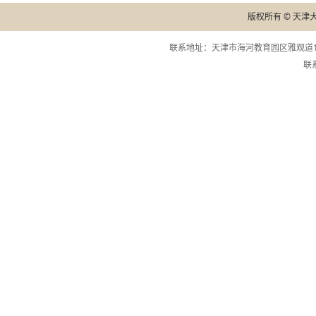
版权所有 © 天津
联系地址：天津市海河教育园区雅观道13
联系