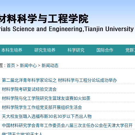
本科生培养
研究生培养
科学研究
国际合作
党群
 :
首页
>
新闻中心
>
新闻动态
第二届北洋青年科学家论坛之 材料科学与工程分论坛成功举办
材料学院考研复试经验交流会
材料学院与化工学院研究生篮球友谊赛如火如荼
材料学院学生工作组党支部开展组织生活会
天大校友张璐入选福布斯30名30岁以下杰出人物
中国材料研究学会青年工作委员会八届三次主任办公会在天津大学召开
做“顶天立地”的天大人