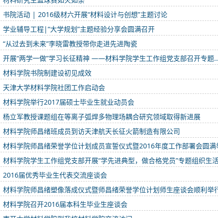
书院活动 | 2016级材六开展“材料设计与创想”主题讨论
学业辅导工程|“大学规划”主题经验分享会圆满召开
“从过去到未来”李晓雷教授带你走进先进陶瓷
开展“两学一做”学习长征精神 ——材料学院学生工作组党支部召开专题..
材料学院书院制建设初见成效
天津大学材料学院社团工作启动会
材料学院举行2017届硕士毕业生就业动员会
杨立军教授课题组在等离子弧焊多物理场耦合研究领域取得新进展
材料学院师昌绪班成员到访天津航天长征火箭制造有限公司
材料学院师昌绪荣誉学位计划成员宣誓仪式暨2016年度工作部署会圆满
材料学院学生工作组党支部开展“学先进典型，做合格党员”专题组织生
2016届优秀毕业生代表交流座谈会
材料学院师昌绪塑像落成仪式暨师昌绪荣誉学位计划师生座谈会顺利举
材料学院召开2016届本科生毕业生座谈会