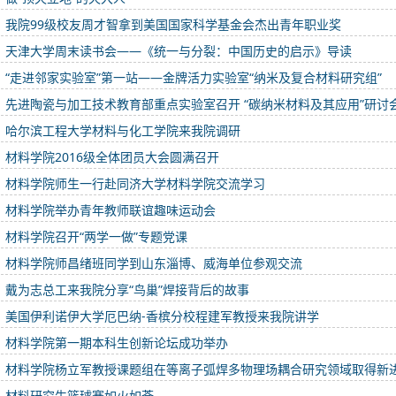
我院99级校友周才智拿到美国国家科学基金会杰出青年职业奖
天津大学周末读书会――《统一与分裂：中国历史的启示》导读
“走进邻家实验室”第一站——金牌活力实验室“纳米及复合材料研究组”
先进陶瓷与加工技术教育部重点实验室召开 “碳纳米材料及其应用”研讨
哈尔滨工程大学材料与化工学院来我院调研
材料学院2016级全体团员大会圆满召开
材料学院师生一行赴同济大学材料学院交流学习
材料学院举办青年教师联谊趣味运动会
材料学院召开“两学一做”专题党课
材料学院师昌绪班同学到山东淄博、威海单位参观交流
戴为志总工来我院分享“鸟巢”焊接背后的故事
美国伊利诺伊大学厄巴纳-香槟分校程建军教授来我院讲学
材料学院第一期本科生创新论坛成功举办
材料学院杨立军教授课题组在等离子弧焊多物理场耦合研究领域取得新
材料研究生篮球赛如火如荼