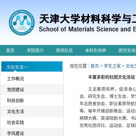
首页
学院简介
师资队伍
本科生培养
研究生培
现在位置 :
首页
>
学生之家
>
文化
文化生活>>
丰富多彩的社团文化活动
工作概况
立足素质培养，促进身心
党团建设
会、研究生会、博士生会、学
科技创新
年志愿者协会、职业素质导航
等。每年开展迎新晚会、运动
文化生活
棋牌大赛、英语短剧大赛、书
社会实践
优秀社团评比、运动会、足球
学风建设