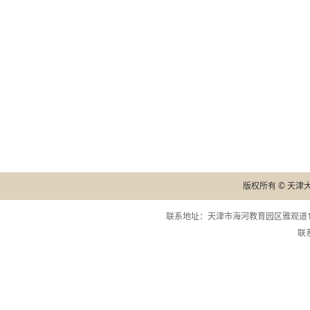
版权所有 © 天津
联系地址：天津市海河教育园区雅观道13
联系