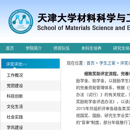
首页
学院简介
师资队伍
本科生培养
研究生培
现在位置 :
首页
>
学生之家
>
评奖
评奖评优>>
细致奖助评定流程，完善
工作概况
励学金、助学金，以鼓励学生
党团建设
的完善资助管理体系，根据《
办法（试行）》的有关规定，
科技创新
奖励助学金评选办法》，以该
文化生活
2015年共组织评审各级各类
视国奖、国励、研究生学业奖
社会实践
的“盲审”制度，部分年级推行
学风建设