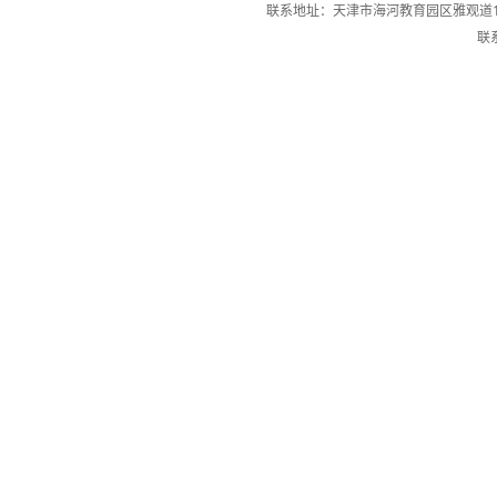
联系地址：天津市海河教育园区雅观道13
联系