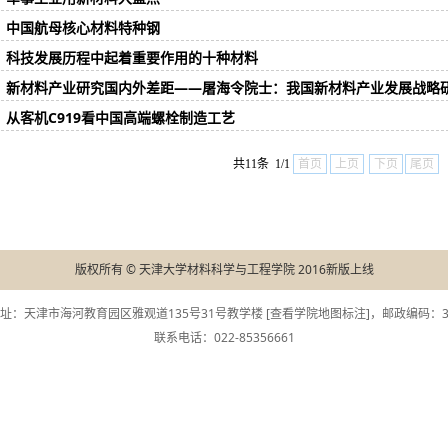
中国航母核心材料特种钢
科技发展历程中起着重要作用的十种材料
新材料产业研究国内外差距——屠海令院士：我国新材料产业发展战略
从客机C919看中国高端螺栓制造工艺
共11条 1/1
首页
上页
下页
尾页
版权所有 © 天津大学材料科学与工程学院 2016新版上线
址：天津市海河教育园区雅观道135号31号教学楼 [
查看学院地图标注
]，邮政编码：30
联系电话：022-85356661