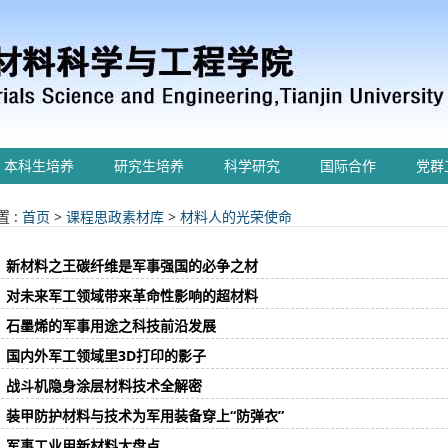
本科生培养
研究生培养
科学研究
国际合作
党群
 :
首页
>
课程思政素材库
>
材料人的光荣使命
新材料之王碳纤维是军事强国的必争之材
对未来军工领域带来革命性影响的超材料
石墨烯的军事用途之科技前沿发展
国内外军工领域里3D打印的影子
战斗机隐身涂层材料技术全解密
装甲防护材料与技术为军用装备穿上“防弹衣”
军事工业用新材料大盘点