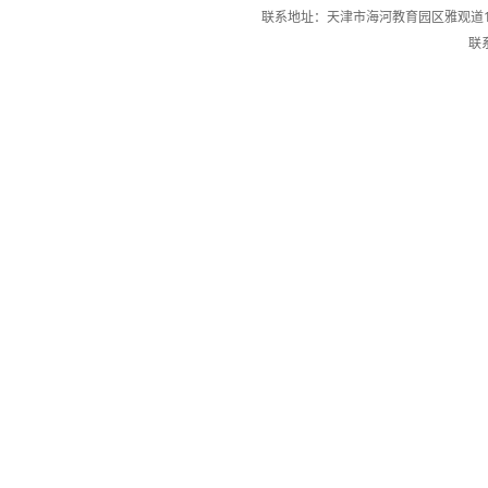
联系地址：天津市海河教育园区雅观道13
联系