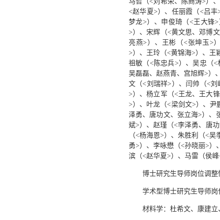
马哲（<刘希荣、陈商涛>）、
<赵华夏>）、任丽霞（<吕丰
梦龙>）、申俊琦（<王大锋
>）、宋辉（<黄文思、邓博文
亮燕>）、王彬（<张坤玉>
>）、王玲（<黄锦海>）、王
祖敏（<陈忠兵>）、吴忠（<
吴磊磊、赵燕青、宫旭辉>）、
文（<刘瑞祥>）、闫帅（<刘
>）、杨立军（<王龙、王大锋
>）、叶龙（<梁剑文>）、尹
泽勇、唐功文、张立海>）、张
斌>）、赵瑾（<李泽勇、唐
（<杨海恩>）、朱胜利（<吴
勇>）、李咏懋（<孙晓丽>）
滨（<赵华夏>）、马雷（侯峰
博士研究生导师岗位调整
学术型博士研究生导师岗
材料学：杜希文、康建立