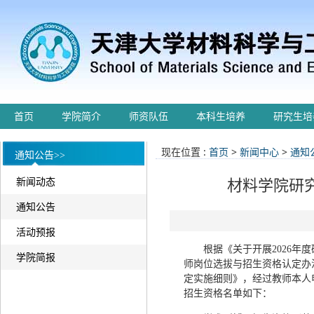
首页
学院简介
师资队伍
本科生培养
研究生培
现在位置 :
首页
>
新闻中心
>
通知
通知公告>>
新闻动态
材料学院研
通知公告
活动预报
根据《关于开展2026
学院简报
师岗位选拔与招生资格认定办
定实施细则》，经过教师本人
招生资格名单如下：