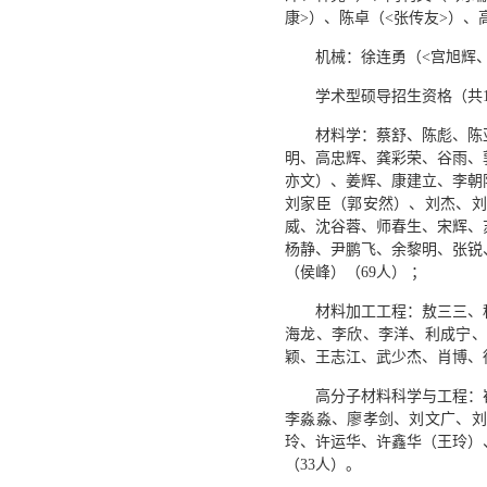
康>）、陈卓（<张传友>）、
机械：徐连勇（<宫旭辉
学术型硕导招生资格（共1
材料学：蔡舒、陈彪、陈
明、高忠辉、龚彩荣、谷雨、
亦文）、姜辉、康建立、李朝
刘家臣（郭安然）、刘杰、刘
威、沈谷蓉、师春生、宋辉、
杨静、尹鹏飞、余黎明、张锐
（侯峰）（69人） ；
材料加工工程：敖三三、
海龙、李欣、李洋、利成宁、
颖、王志江、武少杰、肖博、
高分子材料科学与工程：
李淼淼、廖孝剑、刘文广、刘
玲、许运华、许鑫华（王玲）
（33人）。