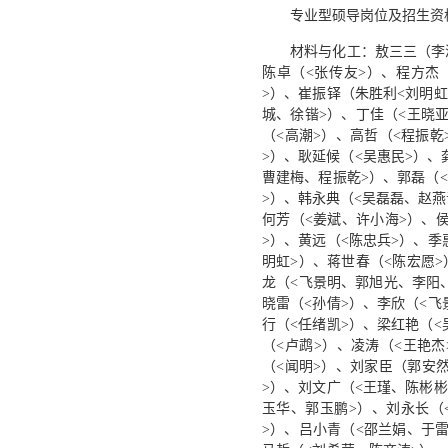
专业型硕导岗位及招生资格
材料与化工：敖三三（李洋
陈卓（<张传友>）、程方杰
>）、崔振铎（朱胜利<刘明虹
城、徐锴>）、丁佳（<王晓亚
（<高潮>）、高哲（<程振
>）、耿延候（<吴惠民>）、
曹建梅、程振乾>）、郭磊（<
>）、韩永典（<吴磊磊、赵燕
何芳（<姜斌、许小海>）、
>）、黄远（<陈忠兵>）、季
明虹>）、蒋世春（<陈宏愿>
龙（<飞景明、郭旭光、李阳
晓雷（<孙倩>）、李欣（<飞
行（<任绪凯>）、梁红艳（<
（<卢鹉>）、凌涛（<王艳
（<闻明>）、刘家臣（郭安
>）、刘文广（<王瑾、陈彬彬
玉华、郭玉鹏>）、刘永长（
>）、吕小青（<邵兰娟、于雷