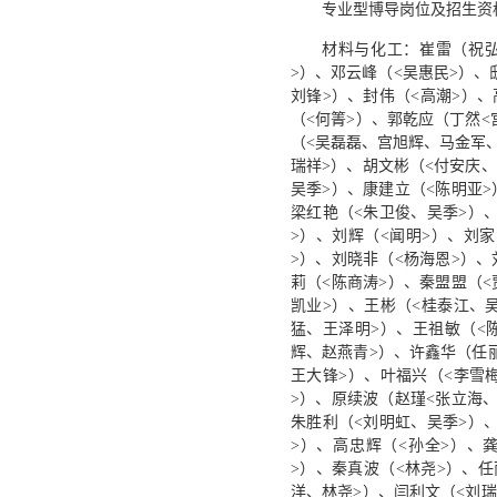
专业型博导岗位及招生资
材料与化工：崔雷（祝弘
>）、邓云峰（<吴惠民>）、
刘锋>）、封伟（<高潮>）
（<何箐>）、郭乾应（丁然<
（<吴磊磊、宫旭辉、马金军、
瑞祥>）、胡文彬（<付安庆、
吴季>）、康建立（<陈明亚>
梁红艳（<朱卫俊、吴季>）
>）、刘辉（<闻明>）、刘
>）、刘晓非（<杨海恩>）、
莉（<陈商涛>）、秦盟盟（<
凯业>）、王彬（<桂泰江、
猛、王泽明>）、王祖敏（<
辉、赵燕青>）、许鑫华（任丽
王大锋>）、叶福兴（<李雪
>）、原续波（赵瑾<张立海、
朱胜利（<刘明虹、吴季>）
>）、高忠辉（<孙全>）、
>）、秦真波（<林尧>）、任
洋、林尧>）、闫利文（<刘瑞