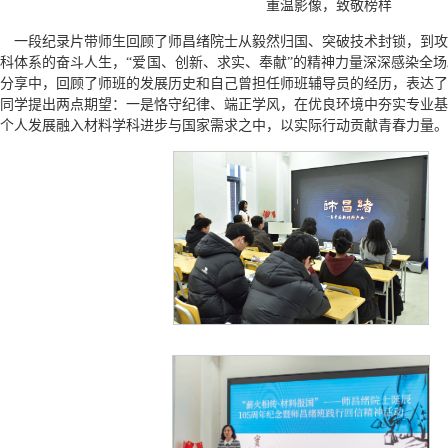
重温影像，致敬榜样
一段纪录片带师生回顾了师昌绪院士从毅然归国、突破技术封锁，到攻
科体系的奋斗人生，“爱国、创新、求实、奉献”的精神力量深深感染全
分享中，回顾了师班的发展历史和自己曾担任师班辅导员的经历，表达了
同学提出两点期望：一是恪守纪律、端正学风，在优良环境中夯实专业基
个人发展融入材料学科进步与国家需求之中，以实际行动贡献青春力量。