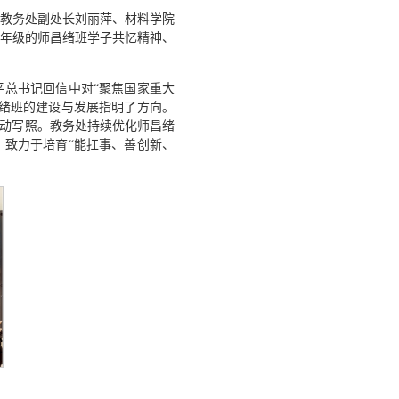
教务处副处长刘丽萍、材料学院
年级的师昌绪班学子共忆精神、
总书记回信中对“聚焦国家重大
绪班的建设与发展指明了方向。
生动写照。教务处持续优化师昌绪
致力于培育“能扛事、善创新、