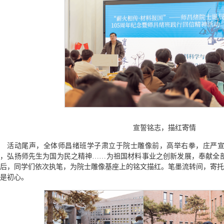
宣誓铭志，描红寄情
活动尾声，全体师昌绪班学子肃立于院士雕像前，高举右拳，庄严宣
，弘扬师先生为国为民之精神……为祖国材料事业之创新发展，奉献全部
后，同学们依次执笔，为院士雕像基座上的铭文描红。笔墨流转间，寄托
是初心。