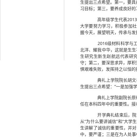
生提出三点希望。第一，要具
习目标；第三，要养成良好的
高年级学生代表2013
大学要努力学习，积极参加社
握今天，展望明天，传承与发
2016级材料科学与工
北洋、耀我中华，这就是生生
生研究生新生赵航远代表研究
守；第二，要深思求异，厚积
惧艰难失败，发挥持之以恒的
典礼上学院院长胡文彬为
生提出三点希望：“一是加强
典礼上学院副院长原续
任在本科四年中的重要性。接
开学典礼结束后，院长胡
从“为什么要讲诚信”和“大
生讲解了诚信的重要性，并对
中，要严谨；三是在为人处事