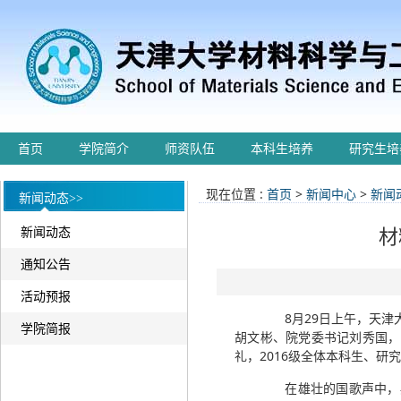
首页
学院简介
师资队伍
本科生培养
研究生培
现在位置 :
首页
>
新闻中心
>
新闻
新闻动态>>
新闻动态
材
通知公告
活动预报
8月29日上午，天津大
学院简报
胡文彬、院党委书记刘秀国，
礼，2016级全体本科生、
在雄壮的国歌声中，典礼