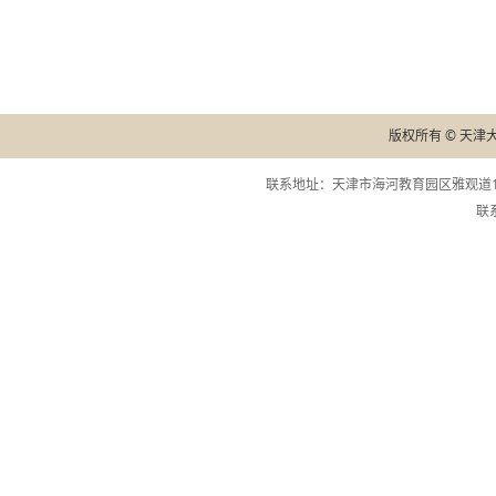
版权所有 © 天津
联系地址：天津市海河教育园区雅观道13
联系