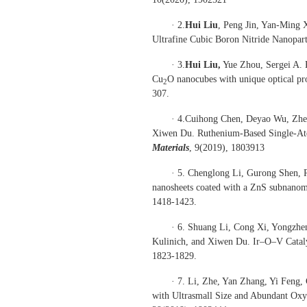
· 2.
Hui Liu
, Peng Jin, Yan-Ming
Ultrafine Cubic Boron Nitride Nanopart
· 3.
Hui Liu,
Yue Zhou, Sergei A. K
Cu
O nanocubes with unique optical pro
2
307.
· 4.Cuihong Chen, Deyao Wu, Zhe
Xiwen Du. Ruthenium-Based Single-Atom
Materials
, 9(2019), 1803913
· 5. Chenglong Li, Gurong Shen,
nanosheets coated with a ZnS subnanome
1418-1423.
· 6. Shuang Li, Cong Xi, Yongzhe
Kulinich, and Xiwen Du. Ir–O–V Cataly
1823-1829.
· 7. Li, Zhe, Yan Zhang, Yi Fen
with Ultrasmall Size and Abundant Oxy