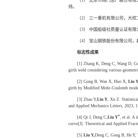
（1） 北京市阀门总厂股份有限公
持。
（2） 三一重机有限公司，大
（3） 中国船级社质量认证有限公司
（4） 宝山钢铁股份有限公司，超
标志性成果
[1] Zhang K, Deng C, Wang D, Go
girth weld considering various geometri
[2] Gong B, Wan X, Huo X,
Liu 
girth by Modified Mohr-Coulomb model[J
[3] Zhao Y,
Liu Y
, Xu Z. Statistic
and Applied Mechanics Letters, 2023, 1
*
[4] Qi J, Deng C,
Liu Y
, et al. A
curve[J]. Theoretical and Applied Frac
[5]
Liu Y,
Deng C, Gong B, He Y, Wa