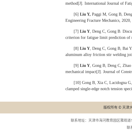
method[J]. International Journal of Fat
[6]
Liu Y,
Paggi M, Gong B, Deng C.
Engineering Fracture Mechanics, 2020,
[7]
Liu Y
, Deng C, Gong B. Discuss
criterion for fatigue limit prediction o
[8]
Liu Y
, Deng C, Gong B, Bai Y.
aluminum alloy friction stir welding jo
[9]
Liu Y
, Gong B, Deng C, Zhao 
mechanical impact[J]. Journal of Constr
[10] Gong B, Xia C, Lacidogna G
clamped single-edge notch tension spec
版权所有 © 天津
联系地址：天津市海河教育园区雅观道13
联系