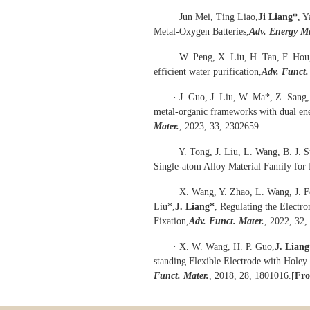
· Jun Mei, Ting Liao,
Ji Liang*
, 
Metal-Oxygen Batteries,
Adv. Energy Ma
· W. Peng, X. Liu, H. Tan, F. Hou
efficient water purification,
Adv. Funct.
· J. Guo, J. Liu, W. Ma*, Z. Sang
metal-organic frameworks with dual ene
Mater.
, 2023, 33, 2302659.
· Y. Tong, J. Liu, L. Wang, B. J. 
Single-atom Alloy Material Family for M
· X. Wang, Y. Zhao, L. Wang, J. Fe
Liu*,
J. Liang*
, Regulating the Electr
Fixation,
Adv. Funct. Mater.
, 2022, 32,
· X. W. Wang, H. P. Guo,
J. Liang
standing Flexible Electrode with Holey
Funct. Mater.
, 2018, 28, 1801016.
[Fro