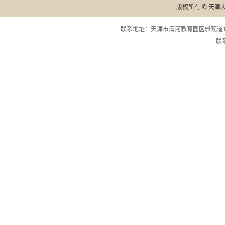
版权所有 © 天津
联系地址：天津市海河教育园区雅观道13
联系