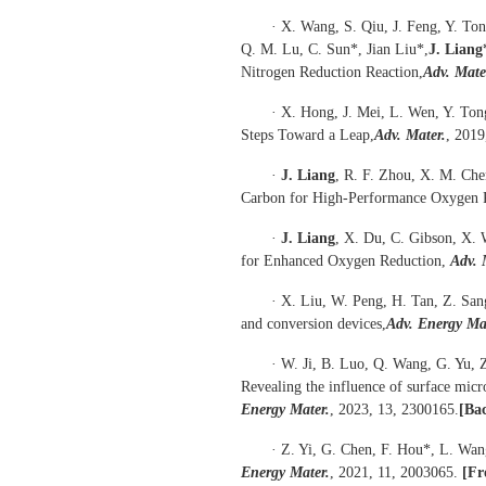
· X. Wang, S. Qiu, J. Feng, Y. To
Q. M. Lu, C. Sun*, Jian Liu*,
J. Liang
Nitrogen Reduction Reaction,
Adv. Mate
· X. Hong, J. Mei, L. Wen, Y. Tong
Steps Toward a Leap,
Adv. Mater.
, 2019
·
J. Liang
, R. F. Zhou, X. M. Che
Carbon for High-Performance Oxygen 
·
J. Liang
, X. Du, C. Gibson, X.
for Enhanced Oxygen Reduction,
Adv. 
· X. Liu, W. Peng, H. Tan, Z. San
and conversion devices,
Adv. Energy Ma
· W. Ji, B. Luo, Q. Wang, G. Yu, 
Revealing the influence of surface micro
Energy Mater.
, 2023, 13, 2300165.
[Ba
· Z. Yi, G. Chen, F. Hou*, L. Wan
Energy Mater.
, 2021, 11, 2003065.
[Fr