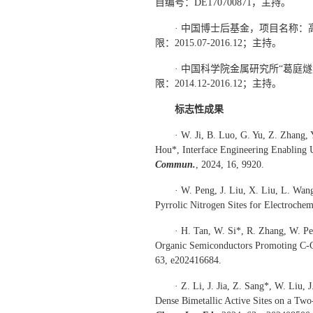
目编号：DE170700871，主持。
· 中国博士后基金，项目名称：
限：2015.07-2016.12；主持。
· 中国科学院金属研究所“葛
限：2014.12-2016.12；主持。
标志性成果
· W. Ji, B. Luo, G. Yu, Z. Zhang,
Hou*, Interface Engineering Enabling 
Commun.
, 2024, 16, 9920.
· W. Peng, J. Liu, X. Liu, L. Wan
Pyrrolic Nitrogen Sites for Electroch
· H. Tan, W. Si*, R. Zhang, W. Pe
Organic Semiconductors Promoting C-C
63, e202416684.
· Z. Li, J. Jia, Z. Sang*, W. Liu, J
Dense Bimetallic Active Sites on a Tw