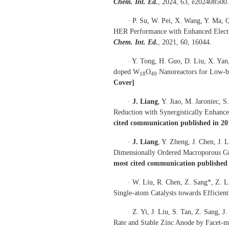
Chem. Int. Ed.
, 2024, 63, e202408500.
· P. Su, W. Pei, X. Wang, Y. Ma, Q
HER Performance with Enhanced Electr
Chem. Int. Ed.
, 2021, 60, 16044.
· Y. Tong, H. Guo, D. Liu, X. Yan,
doped W
O
Nanoreactors for Low-ba
18
49
Cover]
·
J. Liang
, Y. Jiao, M. Jaroniec,
Reduction with Synergistically Enhanc
cited communication published in 20
·
J. Liang
, Y. Zheng, J. Chen, J.
Dimensionally Ordered Macroporous Gr
most cited communication published 
· W. Liu, R. Chen, Z. Sang*, Z. Li
Single-atom Catalysts towards Efficien
· Z. Yi, J. Liu, S. Tan, Z. Sang,
Rate and Stable Zinc Anode by Facet-m