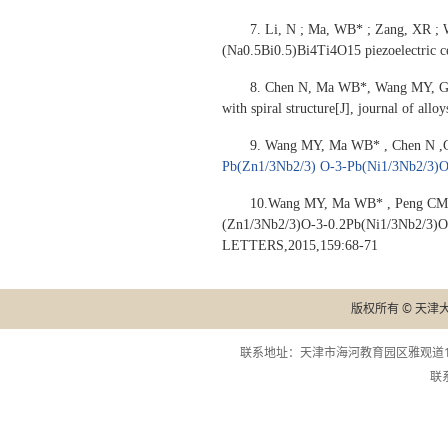
7. Li, N ; Ma, WB* ; Zang, XR ; 
(Na0.5Bi0.5)Bi4Ti4O15 piezoelectric 
8. Chen N, Ma WB*, Wang MY, Guo 
with spiral structure[J], journal of al
9. Wang MY, Ma WB* , Chen N ,
Pb(Zn1/3Nb2/3) O-3-Pb(Ni1/3Nb2/3)O-3
10.Wang MY, Ma WB* , Peng CM, C
(Zn1/3Nb2/3)O-3-0.2Pb(Ni1/3Nb2/3)O-3
LETTERS,2015,159:68-71
版权所有 © 天津
联系地址：天津市海河教育园区雅观道13
联系