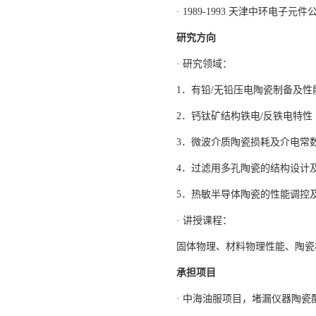
· 1989-1993 天津中环电子
研究方向
· 研究领域：
1．有铅/无铅压电陶瓷制备及性
2．钙钛矿结构铁电/反铁电特性
3．微波介质陶瓷损耗及介电常
4．过滤用多孔陶瓷的结构设计
5．热敏半导体陶瓷的性能调控
· 讲授课程：
固体物理、材料物理性能、陶瓷
承担项目
· 中海油服项目，堵漏仪器陶瓷配件研