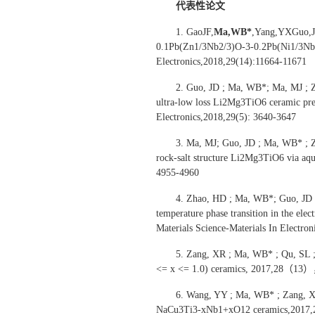
代表性论文
1. GaoJF,
Ma,WB*
,Yang,YXGuo,JD
0.1Pb(Zn1/3Nb2/3)O-3-0.2Pb(Ni1/3Nb2/3
Electronics,2018,29(14):11664-11671
2. Guo, JD ; Ma, WB*; Ma, MJ ; Zh
ultra-low loss Li2Mg3TiO6 ceramic prep
Electronics,2018,29(5): 3640-3647
3. Ma, MJ; Guo, JD ; Ma, WB* ; Zh
rock-salt structure Li2Mg3TiO6 via aq
4955-4960
4. Zhao, HD ; Ma, WB*; Guo, JD ;
temperature phase transition in the el
Materials Science-Materials In Elect
5. Zang, XR ; Ma, WB* ; Qu, SL ;
<= x <= 1.0) ceramics, 2017,28（13
6. Wang, YY ; Ma, WB* ; Zang, XR 
NaCu3Ti3-xNb1+xO12 ceramics,201