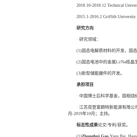
2018.10-2018.12 Technical Uni
2015.1-2016.2 Griffith U
研究方向
· 研究领域：
(1)固态电解质材料的开发，固
(2)固态电池中的金属Li/Na枝
(3)新型储能器件的开发。
承担项目
· 中国博士后科学基金，固相烧结法
· 江苏双登富朗特新能源有限公司
月-2019年10月；主持。
标志性成果
论文/专利/获奖。
(1)
Zhonghui Gao,
Yang Bai, Haoy