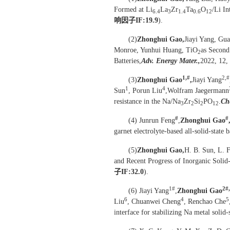
Formed at Li
La
Zr
Ta
O
/Li In
6.4
3
1.4
0.6
12
响因子I
F:19.9
).
(2)
Zhonghui Gao,
Jiayi Yang, Gu
Monroe, Yunhui Huang, TiO
as Second
2
Batteries,
Adv. Energy Mater.,
2022, 12,
1,#
2,#
(3)
Zhonghui Gao
,
Jiayi Yang
1
4
Sun
, Porun Liu
,Wolfram Jaegermann
resistance in the Na/Na
Zr
Si
PO
.
Ch
3
2
2
12
#
#
(4) Junrun Feng
,
Zhonghui Gao
garnet electrolyte-based all-solid-state b
(5)
Zhonghui Gao
,
H. B. Sun, L. F
and Recent Progress of Inorganic Solid‐
子I
F:32.0
).
1#
2#,
(6) Jiayi Yang
,
Zhonghui Gao
6
4
5
Liu
, Chuanwei Cheng
, Renchao Che
interface for stabilizing Na metal solid-s