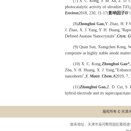
(7) X. C. Kong, Y. M. Xu, Z. D. Cu
photocatalytic activity of ultrathin TiO
2
Environ
2018, 230, 11-17(
影响因子I
F:
(8)
Zhonghui Gao
,
Y. Zhao, H. F.W
J. Zhao, X. J. Yang, Y. H. Huang,“Rap
Defined Anatase Nanocrystals”,
Cryst. 
(9) Quan Sun, Xiangchen Kong, We
composite as highly stable anode materia
(10) X. C. Kong,
Zhonghui Gao
*
,
Zhu, Y. H. Huang, X. J. Yang,“Enhance
nanosheets”,
J. Mater. Chem.
A
2019, 7,
(11)
Zhonghui Gao
,
Z. D. Cui, S.
hybrid electrode and its supercapacitan
版权所有 © 天津
联系地址：天津市海河教育园区雅观道13