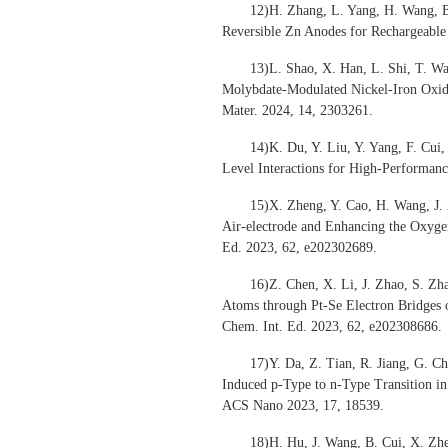
12)H. Zhang, L. Yang, H. Wang, B
Reversible Zn Anodes for Rechargeable
13)L. Shao, X. Han, L. Shi, T. Wa
Molybdate-Modulated Nickel-Iron Oxide 
Mater. 2024, 14, 2303261.
14)K. Du, Y. Liu, Y. Yang, F. Cui
Level Interactions for High-Performanc
15)X. Zheng, Y. Cao, H. Wang, J.
Air-electrode and Enhancing the Oxygen
Ed. 2023, 62, e202302689.
16)Z. Chen, X. Li, J. Zhao, S. Zh
Atoms through Pt-Se Electron Bridges o
Chem. Int. Ed. 2023, 62, e202308686.
17)Y. Da, Z. Tian, R. Jiang, G. C
Induced p-Type to n-Type Transition i
ACS Nano 2023, 17, 18539.
18)H. Hu, J. Wang, B. Cui, X. Zh