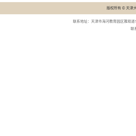
版权所有 © 天津
联系地址：天津市海河教育园区雅观道13
联系