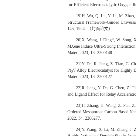
for Efficient Electrocatalytic Oxyge
19)H. Wu, Q. Lu, Y. Li, M. Zhao, 
Structural Framework-Guided Universal
145, 1924. （封面论文）
20)X. Wang, J. Ding*, W. Song, X
MXene Induce Ultra-Strong Interaction 
Mater. 2023, 13, 2300148.
21)Y. Da, R. Jiang, Z. Tian, G. C
Pt
V Alloy Electrocatalyst for Highly 
3
Mater. 2023, 13, 2300127.
22)R. Jiang, Y. Da, G. Chen, Z. T
and Ligand Effect for Relay Accelerati
23)H. Zhang, H. Wang, Z. Pan, Z
Ordered Mesoporous Carbon-Based Nanos
2022, 34, 2206277.
24)Y. Wang, X. Li, M. Zhang, J. 
Highly Active and Durable Single-At