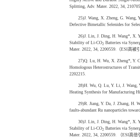
Splitting, Adv. Mater. 2022, 34, 
25)J. Wang, X. Zheng, G. Wang, Y
Defective Bimetallic Selenides for Sele
26)J. Lin, J. Ding, H. Wang*, X.
Stability of Li-CO
Batteries via Syne
2
Mater. 2022, 34, 2200559.（ESI高
27)Q. Lu, H. Wu, X. Zheng*, Y. Ca
Homologous Heterostructures of Transit
2202215.
28)H. Wu, Q. Lu, Y. Li, J. Wang, 
Heating Synthesis for Manufacturing Hi
29)R. Jiang, Y. Da, J. Zhang, H. 
faults-abundant Ru nanoparticles toward
30)J. Lin, J. Ding, H. Wang*, X.
Stability of Li-CO
Batteries via Syne
2
Mater. 2022, 34, 2200559. （ESI高