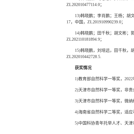
ZL202010477114.0；
13)韩晓鹏；李肖鹏；王杨；胡文
17，中国，ZL201910990239.0；
14)韩晓鹏；田千秋；胡文彬；郭
ZL202110181894.9；
15)韩晓鹏，刘培远，田千秋，胡
ZL202010442728.5.
获奖情况
1)教育部自然科学一等奖，20
2)天津市自然科学一等奖，非贵
3)天津市自然科学一等奖，微纳
4)海南省自然科学二等奖，适应
5)中国科协青年托举人才、天