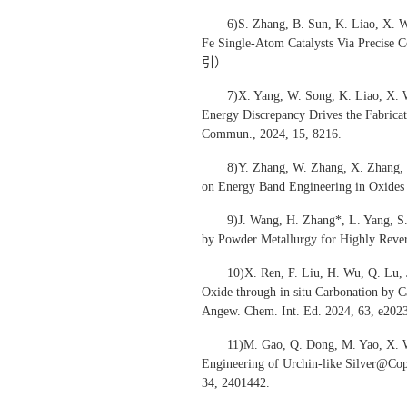
6)S. Zhang, B. Sun, K. Liao, X. 
Fe Single-Atom Catalysts Via Precise
引）
7)X. Yang, W. Song, K. Liao, X. 
Energy Discrepancy Drives the Fabricat
Commun., 2024, 15, 8216.
8)Y. Zhang, W. Zhang, X. Zhang, 
on Energy Band Engineering in Oxides f
9)J. Wang, H. Zhang*, L. Yang, S
by Powder Metallurgy for Highly Rev
10)X. Ren, F. Liu, H. Wu, Q. Lu, 
Oxide through in situ Carbonation by C
Angew. Chem. Int. Ed. 2024, 63, 
11)M. Gao, Q. Dong, M. Yao, X. W
Engineering of Urchin-like Silver@Cop
34, 2401442.