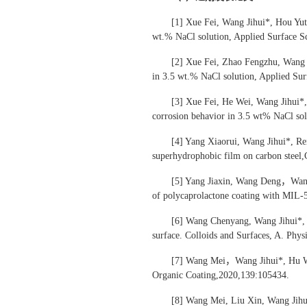
[1] Xue Fei, Wang Jihui*, Hou Yut
wt.% NaCl solution, Applied Surface S
[2] Xue Fei, Zhao Fengzhu, Wang 
in 3.5 wt.% NaCl solution, Applied Sur
[3] Xue Fei, He Wei, Wang Jihui*,
corrosion behavior in 3.5 wt% NaCl sol
[4] Yang Xiaorui, Wang Jihui*, Re
superhydrophobic film on carbon steel,
[5] Yang Jiaxin, Wang Deng，Wang J
of polycaprolactone coating with MIL-
[6] Wang Chenyang, Wang Jihui*, 
surface. Colloids and Surfaces, A. Phy
[7] Wang Mei，Wang Jihui*, Hu We
Organic Coating,2020,139:105434.
[8] Wang Mei, Liu Xin, Wang Jihui