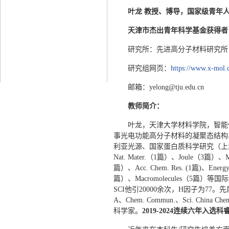
叶龙 教授、博导
，
国家级青年
天津市杰出青年科学基金获得者
研究所：先进高分子材料研究所
研究组网页：
https://www.x-mol.
邮箱：yelong@tju.edu.cn
教师简介：
叶龙，天津大学材料学院，智能
事光电功能高分子材料的凝聚态结构
利亚光源、国家蛋白质科学研究（上
Nat. Mater.（1篇）、Joule（3篇）、Ma
篇）、Acc. Chem. Res. (1篇)、Energy E
篇）、Macromolecules（5
SCI他引20000余次，H因子为77。先
A、Chem. Commun.、Sci. China Ch
科学家。
2019-202
4
连续
六
年入选科