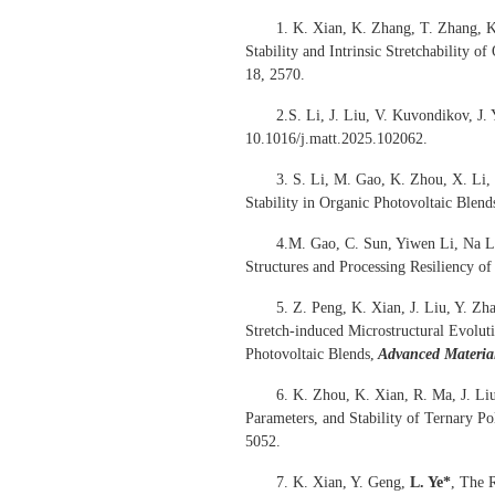
1. K. Xian, K. Zhang, T. Zhang, 
Stability and Intrinsic Stretchability 
18, 2570.
2.S. Li, J. Liu, V. Kuvondikov, J. 
10.1016/j.matt.2025.102062.
3. S. Li, M. Gao, K. Zhou, X. Li,
Stability in Organic Photovoltaic Blend
4.M. Gao, C. Sun, Yiwen Li, Na Li
Structures and Processing Resiliency o
5. Z. Peng, K. Xian, J. Liu, Y. Zh
Stretch-induced Microstructural Evolu
Photovoltaic Blends,
Advanced Materia
6. K. Zhou, K. Xian, R. Ma, J. Liu
Parameters, and Stability of Ternary P
5052.
7. K. Xian, Y. Geng,
L. Ye*
, The 