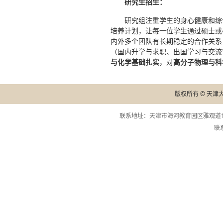
研究生招生：
研究组注重学生的身心健康和综
培养计划，让每一位学生通过硕士或
内外多个团队有长期稳定的合作关系
（国内升学与求职、出国学习与交流
与化学基础扎实
，对
高分子物理与科
版权所有 © 天津
联系地址：天津市海河教育园区雅观道13
联系