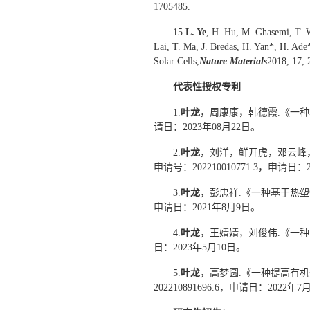
1705485.
15.
L. Ye
, H. Hu, M. Ghasemi, T. Wa
Lai, T. Ma, J. Bredas, H. Yan*, H. Ade*
Solar Cells,
Nature Materials
2018, 17, 
代表性授权专利
1.
叶龙
，周康康，韩德霞.《一种本
请日：2023年08月22日。
2.
叶龙
，刘洋，鲜开虎，邓云峰
申请号：202210010771.3，申请日：
3.
叶龙
，彭忠祥.《一种基于热塑性
申请日：2021年8月9日。
4.
叶龙
，王婧婧，刘俊伟.《一种空
日：2023年5月10日。
5.
叶龙
，高梦圆.《一种提高有
202210891696.6，申请日：2022年7