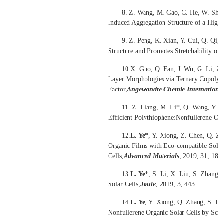
8. Z. Wang, M. Gao, C. He, W. Sh
Induced Aggregation Structure of a Hi
9. Z. Peng, K. Xian, Y. Cui, Q. Qi
Structure and Promotes Stretchability o
10.X. Guo, Q. Fan, J. Wu, G. Li, 
Layer Morphologies via Ternary Copoly
Factor,
Angewandte Chemie Internation
11. Z. Liang, M. Li*, Q. Wang, Y. 
Efficient Polythiophene:Nonfullerene O
12.
L. Ye
*, Y. Xiong, Z. Chen, Q. 
Organic Films with Eco-compatible So
Cells,
Advanced Materials
, 2019, 31, 1
13.
L. Ye
*, S. Li, X. Liu, S. Zhan
Solar Cells,
Joule
, 2019, 3, 443.
14.
L. Ye
, Y. Xiong, Q. Zhang, S. 
Nonfullerene Organic Solar Cells by Sc