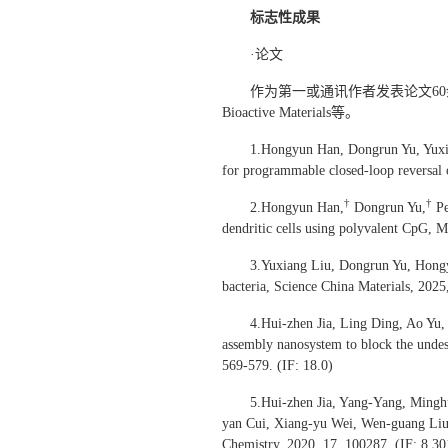
标志性成果
·论文
作为第一或通讯作者发表论文60余篇，包括高水平论文
Bioactive Materials等。
1.Hongyun Han, Dongrun Yu, Yuxia
for programmable closed-loop reversal o
†
†
2.Hongyun Han,
Dongrun Yu,
Pe
dendritic cells using polyvalent CpG, 
3.Yuxiang Liu, Dongrun Yu, Hongy
bacteria, Science China Materials, 2025
4.Hui-zhen Jia, Ling Ding, Ao Yu
assembly nanosystem to block the undesir
569-579. (IF: 18.0)
5.Hui-zhen Jia, Yang-Yang, Mingh
yan Cui, Xiang-yu Wei, Wen-guang Liu*,
Chemistry, 2020, 17, 100287. (IF: 8.30