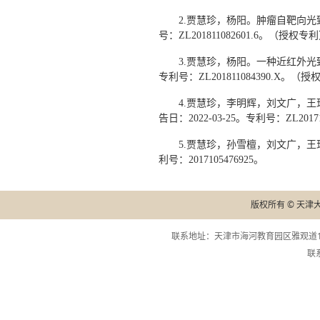
2.贾慧珍，杨阳。肿瘤自靶向光致异
号：ZL201811082601.6。（授权专
3.贾慧珍，杨阳。一种近红外光致异
专利号：ZL201811084390.X。（
4.贾慧珍，李明辉，刘文广，王
告日：2022-03-25。专利号：ZL201
5.贾慧珍，孙雪檀，刘文广，王
利号：2017105476925。
版权所有 © 天津
联系地址：天津市海河教育园区雅观道13
联系