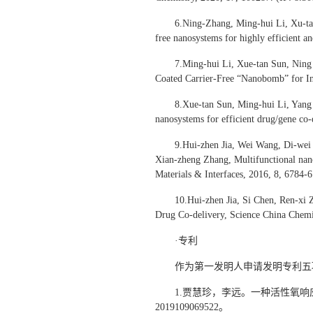
6.Ning-Zhang, Ming-hui Li, Xu-ta
free nanosystems for highly efficient a
7.Ming-hui Li, Xue-tan Sun, Nin
Coated Carrier-Free “Nanobomb” for I
8.Xue-tan Sun, Ming-hui Li, Yang
nanosystems for efficient drug/gene co-
9.Hui-zhen Jia, Wei Wang, Di-wei
Xian-zheng Zhang, Multifunctional nano
Materials & Interfaces, 2016, 8, 6784-6
10.Hui-zhen Jia, Si Chen, Ren-xi
Drug Co-delivery, Science China Chemis
·专利
作为第一发明人申请发明专利五
1.贾慧珍，李远。一种活性氧响应
2019109069522。