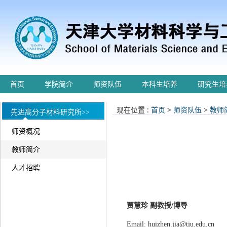
首页
学院简介
师资队伍
本科生培养
研究生培
现在位置 :
首页
>
师资队伍
>
教师
先进高分子材料研究所>>
师资概况
教师简介
人才招聘
贾慧珍 副教授/博导
Email: huizhen.jia@tju.edu.cn