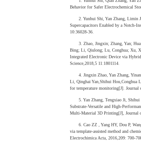
1. Yunhui Shi, Qian Zhang, Yan Zh
Behavior for Safer Electrochemical Sto
2. Yunhui Shi, Yan Zhang, Limin J
Supercapacitors Enabled by a Notch-Ins
10:36028-36.
3. Zhao, Jingxin; Zhang, Yan; Hua
Bing; Li, Qiulong; Lu, Conghua; Xu, Xi
Integrated Electronic Device via Hybri
Science,2018,5 11:1801114.
4. Jingxin Zhao, Yan Zhang, Yina
Li, Qinghai Yan,Shihui Hou,Conghua Lu
for temperature monitoring[J]. Journal
5. Yan Zhang, Tengxiao Ji, Shihui
Substrate-Versatile and High-Performan
Multi-Material 3D Printing[J], Journal
6. Cao ZZ , Yang HY, Dou P, Wan
via template-assisted method and chemic
Electrochimica Acta, 2016,209: 700-70