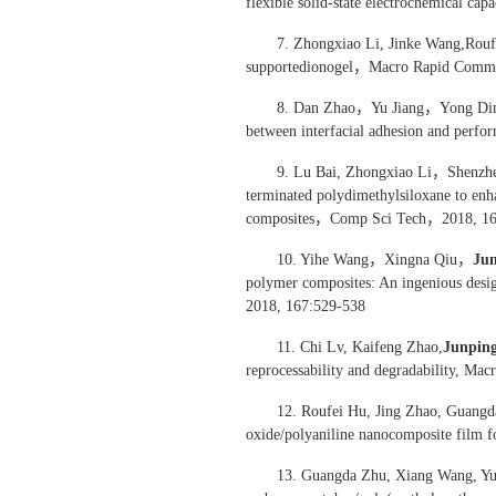
flexible solid-state electrochemical c
7. Zhongxiao Li, Jinke Wang,Rouf
supportedionogel，Macro Rapid Comm,
8. Dan Zhao，Yu Jiang，Yong D
between interfacial adhesion and per
9. Lu Bai, Zhongxiao Li，Shenz
terminated polydimethylsiloxane to enha
composites，Comp Sci Tech，2018, 16
10. Yihe Wang，Xingna Qiu，
Ju
polymer composites: An ingenious desi
2018, 167:529-538
11. Chi Lv, Kaifeng Zhao,
Junpin
reprocessability and degradability, M
12. Roufei Hu, Jing Zhao, Guangd
oxide/polyaniline nanocomposite film fo
13. Guangda Zhu, Xiang Wang, Yu