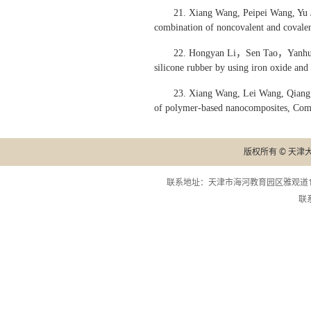
21. Xiang Wang, Peipei Wang, Yu 
combination of noncovalent and covale
22. Hongyan Li，Sen Tao，Yanh
silicone rubber by using iron oxide a
23. Xiang Wang, Lei Wang, Qiang
of polymer-based nanocomposites, Com
版权所有 © 天津
联系地址：天津市海河教育园区雅观道13
联系