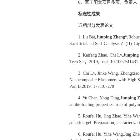
6、军工配套项目多项，负责人
标志性成果
近期部分发表论文
1. Lu Bai,
Junping Zheng*
,Robus
Sacrificialand Self-Catalysis Zn(II)
2. Kaifeng Zhao, Chi Lv,
Junping
Tech Sci，2019，doi: 10.1007/s11431-
3. Chi Lv, Jinke Wang, Zhongxiao
Nanocomposite Elastomers with High S
Part B,2019, 177:107270
4. Yu Chen, Yong Ding,
Junping 
antibiofouling properties: role of pol
5. Roufei Hu, Jing Zhao, Yihe Wa
adhesion gel: Preparation, characteriz
6. Roufei Hu, Yihe Wang,Jing Zha