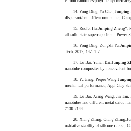
carbon nanotubes/poly(methyl methacry
14. Yong Ding, Yu Chen,
Junping
dispersant/emulsifier/comonomer, Comp
15. Ruofei Hu,
Junping
Zheng*
, 
all-solid-state supercapacitor, J Power
16. Yong Ding, Zongzhi Yu,
Junpi
Tech, 2017, 147: 1-7
17. Lu Bai, Yulian Bai,
Junping Z
nanotube composites by noncovalent fun
18. Yu Jiang, Peipei Wang,
Junpin
mechanical performance, Appl Clay Sci
19. Lu Bai, Xiang Wang, Jin Tan,
nanotubes and different metal oxide nano
7130-7144
20. Xiang Zhang, Qiang Zhang,
Ju
oxidative stability of silicone rubber,