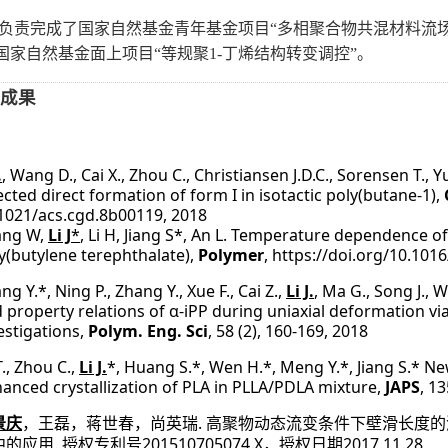
负责完成了国家自然基金青年基金项目“多相聚合物共混材料流
国家自然基金面上项目“等规聚1-丁烯结构转变调控”
。
成果
.
, Wang D., Cai X., Zhou C., Christiansen J.D.C., Sorensen T., 
ected direct formation of form I in isotactic poly(butane-1),
1021/acs.cgd.8b00119, 2018
ang W,
Li J
*
,
Li H,
Jiang S
*,
An L
.
Temperature dependence of 
y(butylene terephthalate)
,
Polymer
,
https://doi.org/10.1016
ng Y.*, Ning P., Zhang Y., Xue F., Cai Z.,
Li J.
, Ma G., Song J., W
 property relations of
α
-iPP during uniaxial deformation vi
estigation
s,
Polym. Eng. Sci
,
58 (2), 160-169, 2018
T., Zhou C.,
Li J.
*, Huang S.*, Wen H.*, Meng Y.*, Jiang S.*
Ne
anced crystallization of PLA in PLLA/PDLA mixture,
JAPS
, 1
.
景庆
，王磊，蒋世春，尚英瑞
高聚物动态流变条件下壁滑长度的
.
201510705074.X
2017.11.28
中的应用
授权专利号
，授权日期