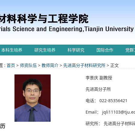
本科生培养
研究生培养
科学研究
国际合作
党群
 :
首页
>
师资队伍
>
教师简介
>
先进高分子材料研究所
> 正文
李景庆 副教授
先进高分子所
电话： 022-85356421
Email： jqli11103@tju.e
研究所： 先进高分子材料
历