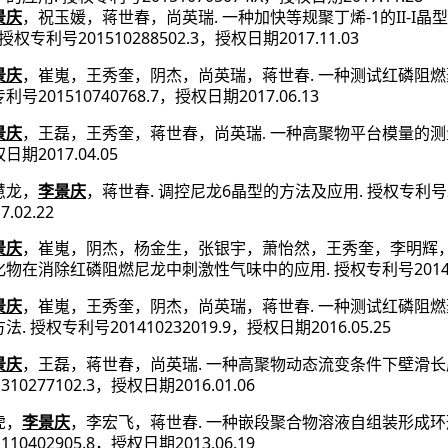
.
-1
II-I
景庆
，祝玉媛，蒋世春，尚英瑞
一种加快等规聚丁烯
的
晶型
201510288502.3
2017.11.
03
授权专利号
，授权日期
.
景庆
，崔嵬，王秀奎，阴杰，尚英瑞，蒋世春
一种测试红磷阻燃
201510740768.7
2017.06.13
专利号
，授权日期
景庆
，王磊，王秀奎，蒋世春，尚英瑞. 一种高聚物平台模量的
2017.04.05
权日期
.
6
.
慧龙，
李景庆
，蒋世春
调控尼龙
晶型的方法及应用
授权专利号
7.02.22
景庆
，崔嵬，阴杰，杨金生，张银宇，萧怡然，王秀奎，李明辉
.
201
化物在消除红磷阻燃尼龙中刺激性气味中的应用
授权专利号
.
景庆
，崔嵬，王秀奎，阴杰，尚英瑞，蒋世春
一种测试红磷阻燃
.
201410232019.9
2016.05.25
方法
授权专利号
，授权日期
.
景庆
，王磊，蒋世春，尚英瑞
一种高聚物动态流变条件下壁滑长
310277102.3
2016.01.06
，授权日期
.
虎，
李景庆
，李宏飞，蒋世春
一种嵌段聚合物溶液自组装形成环
110402905.8
2013.06.19
，授权日期