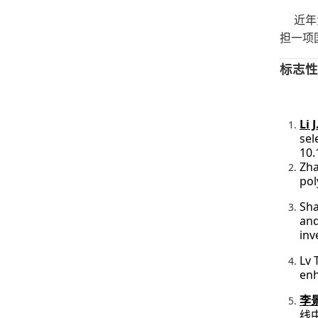
近年
担一项
标志性
Li J
sel
10.
Zh
pol
Sha
and
inv
Lv 
enh
李
线