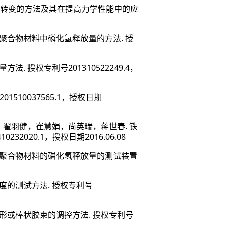
转变的方法及其在提高力学性能中的应
.
聚合物材料中磷化氢释放量的方法
授
.
201310522249.4
测量方法
授权专利号
，
201510037565.1
，授权日期
.
，翟羽健，崔慧娟，尚英瑞，蒋世春
铁
410232020.1
2016.06.08
，授权日期
聚合物材料的磷化氢释放量的测试装置
.
度的测试方法
授权专利号
.
形或棒状胶束的调控方法
授权专利号