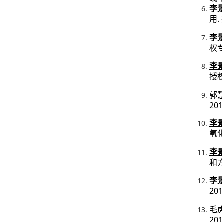
李
.
用
李
权
李
授
郭
201
李
氧
李
和
李
201
毛
201