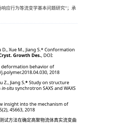
场响应行为等流变学基本问题研究”；承
Yu D., Xue M., Jiang S.* Conformation
Cryst. Growth Des.
,
DOI:
deformation behavior of
/j.polymer.2018.04.030,
2018
u Z., Jiang S.
*
Study on structure
a
in-situ
synchrotron SAXS and WAXS
w insight into the mechanism of
35(2), 45663, 2018
测试方法在确定高聚物流体真实流变曲