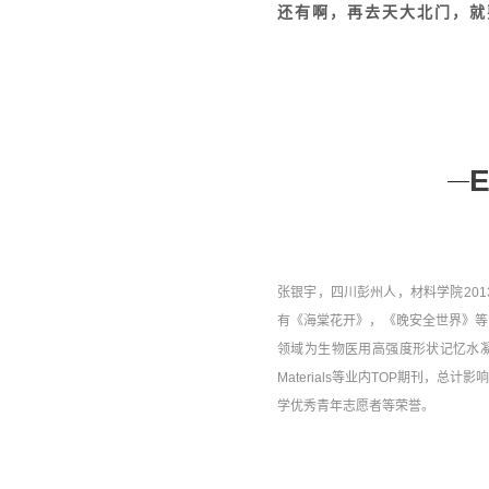
还有啊，再去天大北门，就
E
张银宇，四川彭州人，材料学院20
有《海棠花开》，《晚安全世界》等
领域为生物医用高强度形状记忆水凝胶，目前以
Materials等业内TOP期刊，
学优秀青年志愿者等荣誉。