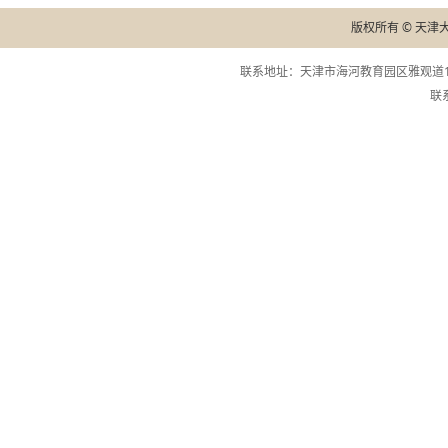
版权所有 © 天津
联系地址：天津市海河教育园区雅观道13
联系