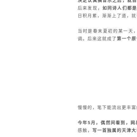
决定认真搞音乐之后，就
后来发现，
如同诗人们都
日积月累，渐渐上了道，就
当时是春末夏初的某一天
调。后来这就成了
第一个原
慢慢的，笔下能
流出更丰富
今年5月，偶然间看到，网
感触，
写一首独属的天津大