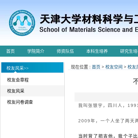
首页
学院简介
师资队伍
本科生培养
研究生培
现在位置 :
首页
>
校友空间
>
校友
校友风采>>
校友会章程
校友风采
校友问卷调查
我叫张银宇，四川人，199
2009年，一个人坐了两
当时背了把吉他，我个子