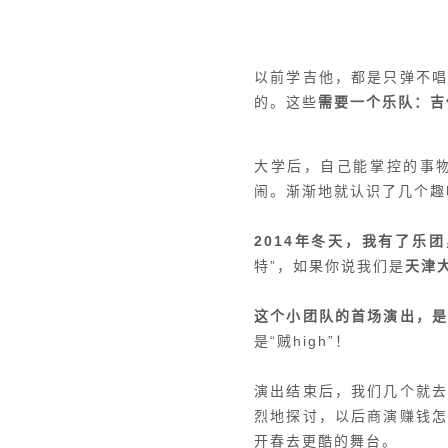
以前学吉他，都是只弹不
的。这些
需要一个乐队：吉
大学后，自己能掌控的事
闹。渐渐地就认识了几个趣
2014年冬天，我有了乐团，
特”，如果你说我们是
天津
这个小团队的首场演出，
是“贼high”！
演出结束后，我们几个就
烈地探讨，以后商演赚钱
开春去更酷的舞台。