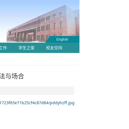
English
工作
学生之家
校友空间
法与场合
c1723f65e71b25cf4c87d84/pddyhzff.jpg