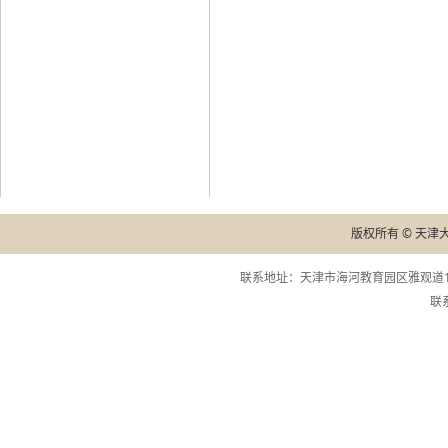
版权所有 © 天津
联系地址：天津市海河教育园区雅观道13
联系