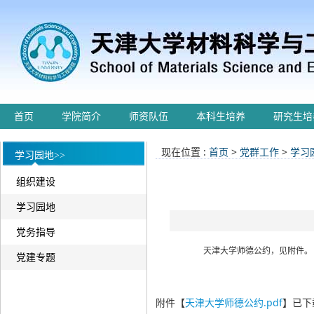
首页
学院简介
师资队伍
本科生培养
研究生培
现在位置 :
首页
>
党群工作
>
学习
学习园地>>
组织建设
学习园地
党务指导
天津大学师德公约，见附件。
党建专题
附件【
天津大学师德公约.pdf
】已下