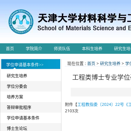
首页
学院简介
师资队伍
本科生培养
研究生培
现在位置 :
首页
>
研究生培养
>
学
学位申请基本条件>>
研究生培养
工程类博士专业学位
学位分委会
培养方案
附件【
工程教指委〔2024〕22号
答辩审批程序
2103
次
学位申请基本条件
博士生论坛