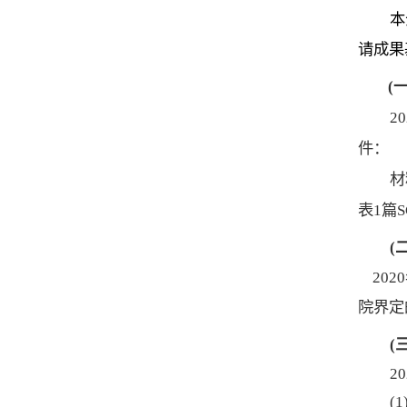
本
请成果
(
20
件：
材
表
1
篇
S
(
20
20
院界定
(
20
(1