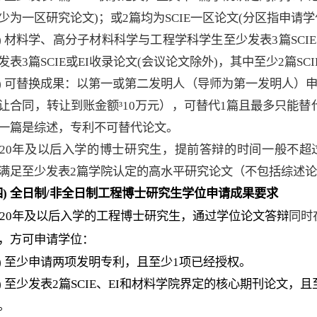
少为一区研究论文
)
；或
2
篇均为
SCIE
一区论文
(
分区指申请学
)
材料学、高分子材料科学与工程学科学生至少发表
3
篇
SCIE
发表
3
篇
SCIE
或
EI
收录论文
(
会议论文除外
)
，其中至少
2
篇
SCI
)
可替换成果：以第一或第二发明人（导师为第一发明人）
让合同，转让到账金额
³
10
万元），可替代
1
篇且最多只能替
一篇是综述，专利不可替代论文
。
20
年及以后入学的博士研究生，提前答辩的时间一般不超
满足至少发表
2
篇
学院认定的高水平研究论文（不包括综述论
四
)
全日制
/
非全日制工程博士研究生学位申请成果要求
20
年及以后入学的工程博士研究生，通过学位论文答辩
同时
，方可申请学位：
)
至少申请两项发明专利，且至少
1
项
已经
授权。
)
至少发表
2
篇
SCIE
、
EI
和
材料
学院界定的核心期刊论文，且
。