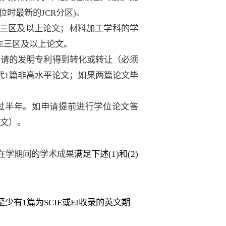
位时最新的
JCR
分区
)
。
三区
及
以上论文；
材料加工学科的学
E
三区
及
以上论文。
申请的发明专利得到转化或转让（必须
代
1
篇非高水平论文
；如果两篇论文毕
过半年。如申请提前进行学位论文答
文）
。
在学期间的学术成果
满足下述
(
1)
和
(
2)
至少有
1
篇为
SCIE
或
EI
收录的英文
期