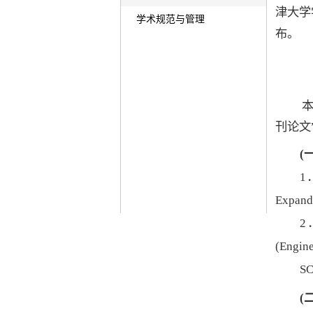
津大学
学术规范与管理
布。
刊论文
(
1
Expand
2
(Engin
SC
(