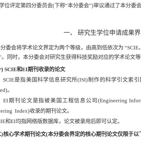
学位评定第四分委员会
(
下称
“
本分委会
”)
审议通过了本分委
一、
研究生学位申请成果界
本分委会将学术论文界定为两个等级，由高到低依次为
“SCIE
”
。同时，本分委会对研究生获得科技奖励对应的学术论文等
一
)
SCIE
和
EI
期刊收录的论文
．
SCIE
是指美国科学信息研究所
(ISI)
制作的科学引文索引
ed)
。
．
EI
期刊论文是指被美国工程信息公司
(Engineering Infor
eering Index)
收录的期刊论文。
IE
和
EI
均指网络版数据库
，
论文被录用后即可认定。
二
)
核心学术期刊论文
(
本分委会界定的核心期刊论文仅限于以