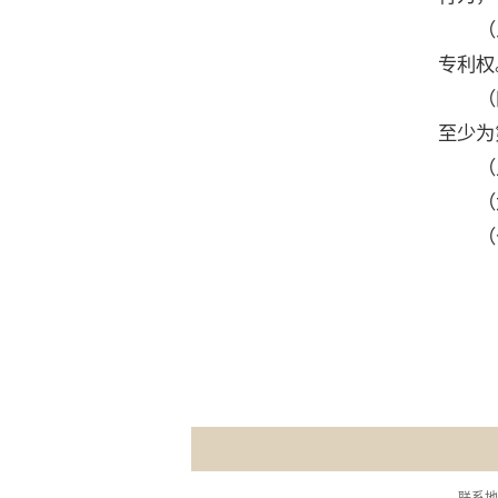
（
专利权
（
至少为
（
（
（
联系地