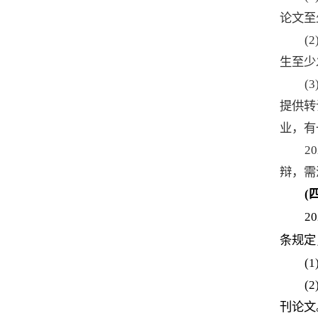
论文至
(2
生至少
(3
提供转
业，有
20
辩，需
(
20
条
规
定
(1
(
2
刊
论文