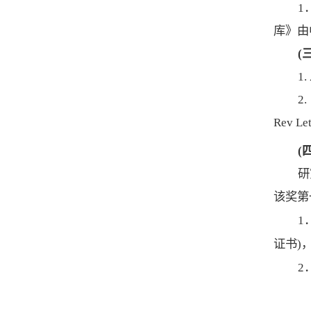
1
库》由
(
1.
2.
Rev Le
(
研
该奖第
1
证书
)
2