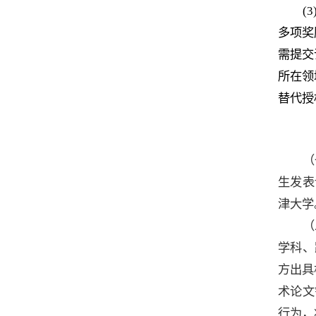
(
3
多项奖
需提交
所在领
替代授
（
生发表
津大学
（
学科、
方出具
术论文
行为，