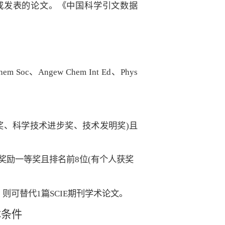
或发表的论文。《中国科学引文数据
hem Soc
、
Angew Chem Int Ed
、
Phys
奖、科学技术进步奖、技术发明奖
)
且
奖励一等奖且排名前
8
位
(
有个人获奖
，则可替代
1
篇
SCIE
期刊学术论文。
本条件