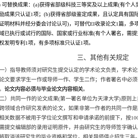
)
可替换成果：
(a)
获
得
省部级科技
三
等奖及以上
成果
(
有个人
励
成果
只认
证
1
项
；
(
b
)
获
得省部级鉴定成果，且认定具有国
证明材料并经分委会讨论认可
)
，可
替
代
EI
收
录论文
1
篇，多
域已执行或试行的国际、国家或行业标准
(
有个人署名，需提
权
发
明专利
1
项，有多项标准只认
证
1
项
。
三、其他有关规定
一）
指导教师须对研究生提交认定的学术论文负责，学术论
论文要求学生一作或导师一作、学生二作
；
作者署名中必须
。
论文内容必须与毕业论文内容相关
。
二）
共同一作的论文成果
(
第一署名单位为天津大学
)
原则上
跨领域合作研究发表的论文，如果非第一作者的共同一作是
相关数据不被用于学位论文撰写和申请承诺的前提下，按
10
需提交编辑部的录用证明原件，并由研究生的导师签字确认
将取消该研究生的毕业资格和学位，相关导师停止招生三年