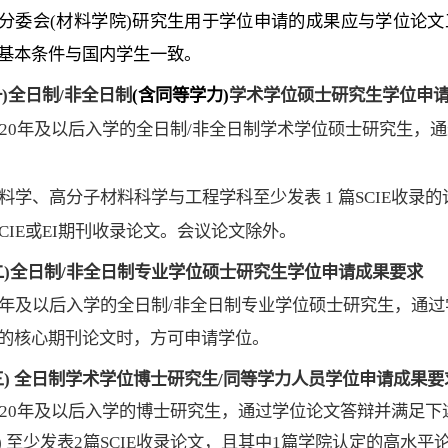
分委会
(
材料学院
)
研究生用于学位申请的成果应与学位论文
基本条件与国内学生一致。
一
)
全日制
/
非全日制
(
含
同等学力
)
学术学位硕士研究生学位申
20
年及以后入学的全日制
/
非全日制学术学位硕士研究生，通
料学、高分子材料科学与工程学科至少发表
1
篇
SCIE
收录的
CIE
或
EI
期刊收录论文。会议论文除外
。
二
)
全日制
/
非全日制专业学位硕士研究生学位申请成果要求
年及以后入学的全日制
/
非全日制专业学位硕士研究生，通过
的核心期刊论文时，方可申请学位。
三
)
全日制学术学位博士研究生
/
同等学力人员学位申请成果要
20
年及以后入学的博士研究生，通过学位论文答辩并满足下
)
至少发表
2
篇
SCIE
收录论文，
且
其中
1
篇
学院认定的高水平