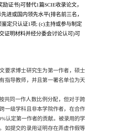
奖励
证书
)
可
替代
1
篇
SCIE
收录论文
，
际先进或国内领先水平
(
排名前三名，
项鉴定只认
证
1
项
;
(c)
主持或参与制定
交证明材料并经分委会讨论认可
)
可
文要求博士研究生为第一作者，硕士
有指导教师，并且第一署名单位为天
按共同一作人数比例分配，但对于跨
跨一级学科且非本学院作者，在合作
0%
认定第一作者的贡献。
被录用的学
。如提交的录用证明存在弄虚作假等
。