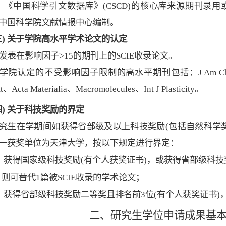
．《中国科学引文数据库》
(CSCD)
的核心库来源期刊录用
中国科学院文献情报中心编制。
三
)
关于学院高水平学术论文的认定
发表在
影响因子
>15
的期刊上的
SCIE
收录论文。
学院认定的不受影响因子限制的高水平期刊包括：
J Am C
t
t
、
Acta Materialia
、
Macromolecules
、
Int J Plasticity
。
四
)
关于科技奖励的界定
究生在学期间如获得省部级及以上科技奖励
(
包括自然科学
一获奖单位为天津大学，按以下规定进行界定：
．获得国家级科技奖励
(
有个人获奖证书
)
，或获得省部级科技
，则可替代
1
篇被
SCIE
收录的学术论文；
．获得省部级科技奖励二等奖且排名前
3
位
(
有个人获奖证书
)
二、研究生学位申请成果
基